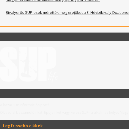
Bivalyerős SUP-osok mérették meg erejüket a 3. Hévízibivaly Duatlono
A hazai SUP információs portál.
Olvasd el beszámolóinkat, tippjeinket vagy keress SUP-ra alkalmas helyet Mag
Legfrissebb cikkek