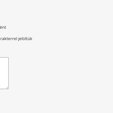
ként
rakterrel jelöltük