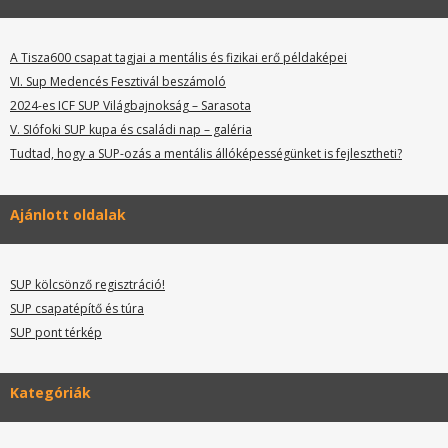
A Tisza600 csapat tagjai a mentális és fizikai erő példaképei
VI. Sup Medencés Fesztivál beszámoló
2024-es ICF SUP Világbajnokság – Sarasota
V. SIófoki SUP kupa és családi nap – galéria
Tudtad, hogy a SUP-ozás a mentális állóképességünket is fejlesztheti?
Ajánlott oldalak
SUP kölcsönző regisztráció!
SUP csapatépítő és túra
SUP pont térkép
Kategóriák