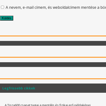
A nevem, e-mail címem, és weboldalcímem mentése a b
Legfrissebb cikkek
A Tisza600 csapat tagjai a mentális és fizikai erő példaképei