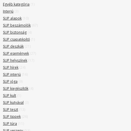
Egyéb kategória
(1)
Interjú
(3)
SUP alapok
(10)
SUP beszámolók
(67)
SUP biztonság
(4)
SUP csapatépítő
(1)
SUP deszkák
(21)
SUP események
(27)
SUP helyszínek
(17)
SUP hírek
(24)
SUP interjú
(16)
SUP jóga
(9)
SUP kiegészítők
(4)
SUP kult
(1)
SUP kutyával
(3)
SUP teszt
(13)
SUP tippek
(26)
SUP túra
(11)
SUP verseny
(53)