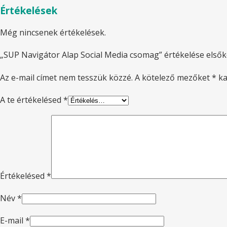
Értékelések
Még nincsenek értékelések.
„SUP Navigátor Alap Social Media csomag” értékelése első
Az e-mail címet nem tesszük közzé.
A kötelező mezőket
*
ka
A te értékelésed
*
Értékelésed
*
Név
*
E-mail
*