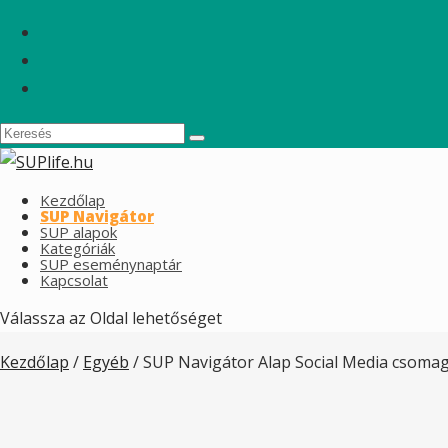
Kezdőlap
SUP Navigátor
SUP alapok
Kategóriák
SUP eseménynaptár
Kapcsolat
Válassza az Oldal lehetőséget
Kezdőlap
/
Egyéb
/ SUP Navigátor Alap Social Media csoma