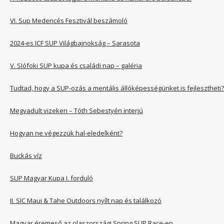
VI. Sup Medencés Fesztivál beszámoló
2024-es ICF SUP Világbajnokság – Sarasota
V. SIófoki SUP kupa és családi nap – galéria
Tudtad, hogy a SUP-ozás a mentális állóképességünket is fejlesztheti?
Megvadult vizeken – Tóth Sebestyén interjú
Hogyan ne végezzük hal-eledelként?
Buckás víz
SUP Magyar Kupa I. forduló
II. SIC Maui & Tahe Outdoors nyílt nap és találkozó
Magyar éremeső az olaszországi Spring SUP Race-en