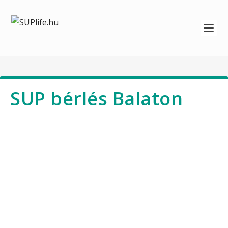
SUP bérlés Balaton
SUP kölcsönződ van?
Az SUPlife.hu oldalon látható térképes
keresőben a te SUP bázisod, kölcsönződ
is megjelenhet! Érdemes regisztrálnod,
mert több ezer emberhez juthatsz el a