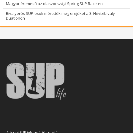
Magyar éremeső az olaszországi Spring SUP Race-en
Bivalyerős SUP-osok mérették meg erejüket a 3. Hévízibivaly
Duatlonon
A hazai SUP információs portál.