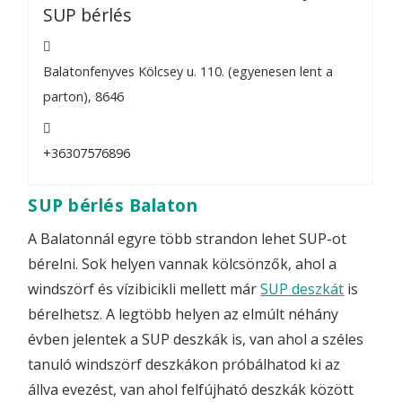
SUP bérlés
Balatonfenyves Kölcsey u. 110. (egyenesen lent a
parton), 8646
+36307576896
SUP bérlés Balaton
A Balatonnál egyre több strandon lehet SUP-ot
bérelni. Sok helyen vannak kölcsönzők, ahol a
windszörf és vízibicikli mellett már
SUP deszkát
is
bérelhetsz. A legtöbb helyen az elmúlt néhány
évben jelentek a SUP deszkák is, van ahol a széles
tanuló windszörf deszkákon próbálhatod ki az
állva evezést, van ahol felfújható deszkák között