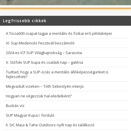
Legfrissebb cikkek
A Tisza600 csapat tagjai a mentális és fizikai erő példaképei
VI. Sup Medencés Fesztivál beszámoló
2024-es ICF SUP Világbajnokság – Sarasota
V. SIófoki SUP kupa és családi nap – galéria
Tudtad, hogy a SUP-ozás a mentális állóképességünket is
fejlesztheti?
Megvadult vizeken – Tóth Sebestyén interjú
Hogyan ne végezzük hal-eledelként?
Buckás víz
SUP Magyar Kupa I. forduló
II. SIC Maui & Tahe Outdoors nyílt nap és találkozó