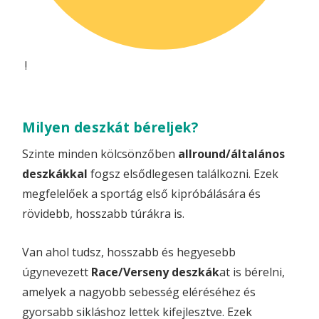
!
Milyen deszkát béreljek?
Szinte minden kölcsönzőben
allround/általános
deszkákkal
fogsz elsődlegesen találkozni. Ezek
megfelelőek a sportág első kipróbálására és
rövidebb, hosszabb túrákra is.
Van ahol tudsz, hosszabb és hegyesebb
úgynevezett
Race/Verseny deszkák
at is bérelni,
amelyek a nagyobb sebesség eléréséhez és
gyorsabb sikláshoz lettek kifejlesztve. Ezek