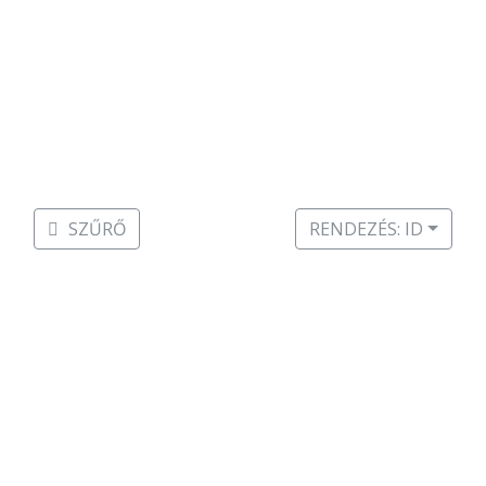
szezonban! Kattints a gombra a
részletekért!
Érdekel!
SZŰRŐ
RENDEZÉS: ID