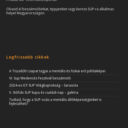
Olvasd el beszámolóinkat, tippjeinket vagy keress SUP-ra alkalmas
helyet Magyarországon.
Legfrissebb cikkek
A Tisza600 csapat tagjai a mentális és fizikai erő példaképei
VI. Sup Medencés Fesztivál beszámoló
2024-es ICF SUP Világbajnokság – Sarasota
V. SIófoki SUP kupa és családi nap – galéria
Tudtad, hogy a SUP-ozás a mentális állóképességünket is
fejlesztheti?