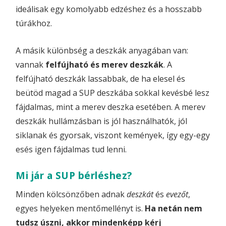
ideálisak egy komolyabb edzéshez és a hosszabb
túrákhoz.
A másik különbség a deszkák anyagában van:
vannak
felfújható és merev deszkák
. A
felfújható deszkák lassabbak, de ha elesel és
beütöd magad a SUP deszkába sokkal kevésbé lesz
fájdalmas, mint a merev deszka esetében. A merev
deszkák hullámzásban is jól használhatók, jól
siklanak és gyorsak, viszont kemények, így egy-egy
esés igen fájdalmas tud lenni.
Mi jár a SUP bérléshez?
Minden kölcsönzőben adnak
deszkát
és
evezőt
,
egyes helyeken mentőmellényt is.
Ha netán nem
tudsz úszni, akkor mindenképp kérj