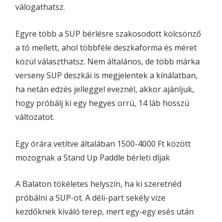
válogathatsz.
Egyre több a SUP bérlésre szakosodott kölcsönző
a tó mellett, ahol többféle deszkaforma és méret
közül választhatsz. Nem általános, de több márka
verseny SUP deszkái is megjelentek a kínálatban,
ha netán edzés jelleggel eveznél, akkor ajánljuk,
hogy próbálj ki egy hegyes orrú, 14 láb hosszú
változatot.
Egy órára vetítve általában 1500-4000 Ft között
mozognak a Stand Up Paddle bérleti díjak
A Balaton tökéletes helyszín, ha ki szeretnéd
próbálni a SUP-ot. A déli-part sekély vize
kezdőknek kiváló terep, mert egy-egy esés után