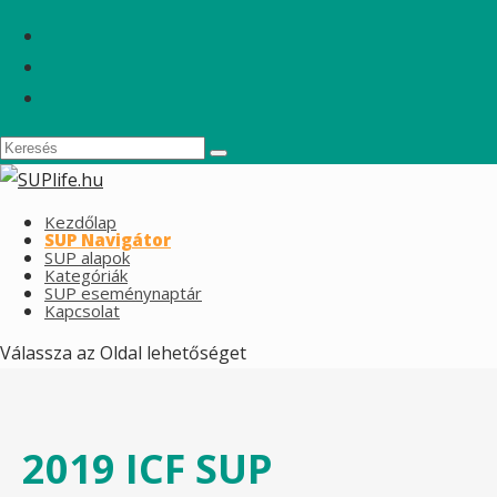
Kezdőlap
SUP Navigátor
SUP alapok
Kategóriák
SUP eseménynaptár
Kapcsolat
Válassza az Oldal lehetőséget
2019 ICF SUP