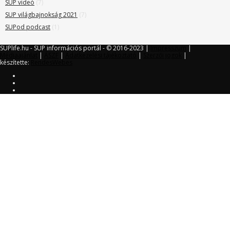
SUP videó
(7)
SUP világbajnokság 2021
(7)
SUPod podcast
(1)
SUPlife.hu - SUP információs portál - © 2016-2023 |
Impresszum
|
Médiaajánlat
|
ÁSZF
|
Adatkezelési tájékoztató
|
Szerzői jogok
|
készítette:
RendesWebes