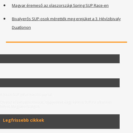
Magyar éremeső az olaszországi Spring SUP Race-en
Bivalyerős SUP-osok mérették meg erejüket a 3. Hévízibivaly
Duatlonon
A hazai SUP információs portál.
Olvasd el beszámolóinkat, tippjeinket vagy keress SUP-ra alkalmas
helyet Magyarországon.
Legfrissebb cikkek