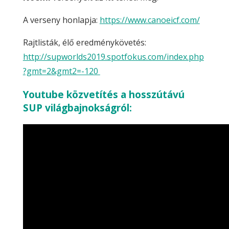
A verseny honlapja:
https://www.canoeicf.com/
Rajtlisták, élő eredménykövetés:
http://supworlds2019.spotfokus.com/index.php
?gmt=2&gmt2=-120
Youtube közvetítés a hosszútávú
SUP világbajnokságról: