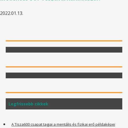
2022.01.13.
Legfrissebb cikkek
A Tisza600 csapat tagjai a mentális és fizikai erő példaképei