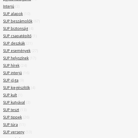
Interjú
(3)
SUP alapok
(10)
SUP beszámolók
(67)
SUP biztonság
(4)
SUP csapatépítő
(1)
SUP deszkák
(21)
SUP események
(27)
SUP helyszínek
(17)
SUP hírek
(24)
SUP interjú
(16)
SUP jóga
(9)
SUP kiegészítők
(4)
SUP kult
(1)
SUP kutyával
(3)
SUP teszt
(13)
SUP tippek
(26)
SUP túra
(11)
SUP verseny
(53)