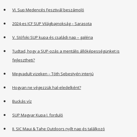
VI. Sup Medencés Fesztivál beszámoló
2024-es ICF SUP Világbajnokság – Sarasota
V. SIófoki SUP kupa és családi nap – galéria
Tudtad, hogy a SUP-ozás a mentális állóképességünket is
fejlesztheti?
Megvadult vizeken – Tóth Sebestyén interjú
Hogyan ne végezzük hal-eledelként?
Buckás víz
SUP Magyar Kupa I. forduló
II. SIC Maui & Tahe Outdoors nyílt nap és találkozó