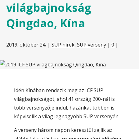
világbajnokság
Qingdao, Kína
2019. október 24.
|
SUP hírek
,
SUP verseny
|
0
|
Idén Kínában rendezik meg az ICF SUP
világbajnokságot, ahol 41 ország 200-nál is
több versenyzője indul, hazánkat többen is
képviselik a világ legnagyobb SUP versenyén.
A verseny három napon keresztül zajlik az
alábbi felosztásban,
magyarországi időzóna