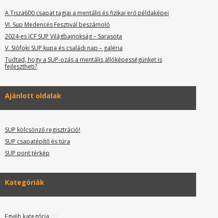
A Tisza600 csapat tagjai a mentális és fizikai erő példaképei
VI. Sup Medencés Fesztivál beszámoló
2024-es ICF SUP Világbajnokság – Sarasota
V. SIófoki SUP kupa és családi nap – galéria
Tudtad, hogy a SUP-ozás a mentális állóképességünket is
fejlesztheti?
Ajánlott oldalak
SUP kölcsönző regisztráció!
SUP csapatépítő és túra
SUP pont térkép
Kategóriák
Egyéb kategória
(1)