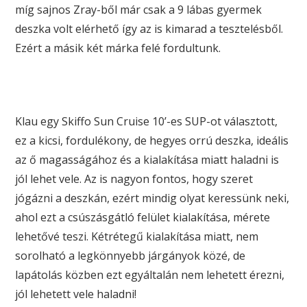
míg sajnos Zray-ből már csak a 9 lábas gyermek
deszka volt elérhető így az is kimarad a tesztelésből.
Ezért a másik két márka felé fordultunk.
Klau egy Skiffo Sun Cruise 10’-es SUP-ot választott,
ez a kicsi, fordulékony, de hegyes orrú deszka, ideális
az ő magasságához és a kialakítása miatt haladni is
jól lehet vele. Az is nagyon fontos, hogy szeret
jógázni a deszkán, ezért mindig olyat keressünk neki,
ahol ezt a csúszásgátló felület kialakítása, mérete
lehetővé teszi. Kétrétegű kialakítása miatt, nem
sorolható a legkönnyebb járgányok közé, de
lapátolás közben ezt egyáltalán nem lehetett érezni,
jól lehetett vele haladni!