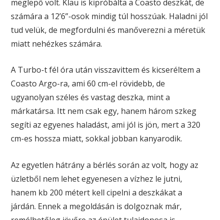
meglepő volt. Klau is kipróbálta a Coasto deszkát, de
számára a 12’6”-osok mindig túl hosszúak. Haladni jól
tud velük, de megfordulni és manőverezni a méretük
miatt nehézkes számára.
A Turbo-t fél óra után visszavittem és kicseréltem a
Coasto Argo-ra, ami 60 cm-el rövidebb, de
ugyanolyan széles és vastag deszka, mint a
márkatársa. Itt nem csak egy, hanem három szkeg
segíti az egyenes haladást, ami jól is jön, mert a 320
cm-es hossza miatt, sokkal jobban kanyarodik.
Az egyetlen hátrány a bérlés során az volt
,
hogy az
üzletből nem lehet egyenesen a vízhez le jutni,
hanem kb 200 métert kell cipelni a deszkákat a
járdán. Ennek a megoldásán is dolgoznak már,
remélhetőleg jövőre az épület tulajdonosa is