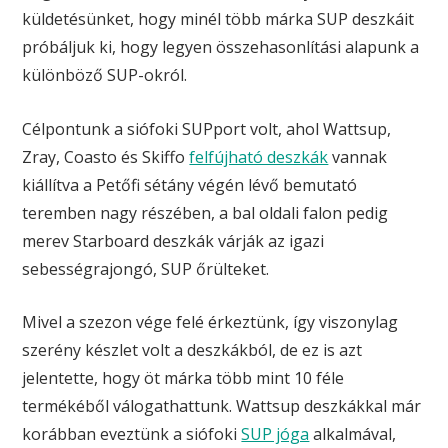
küldetésünket, hogy minél több márka SUP deszkáit
próbáljuk ki, hogy legyen összehasonlítási alapunk a
különböző SUP-okról.
Célpontunk a siófoki SUPport volt, ahol Wattsup,
Zray, Coasto és Skiffo
felfújható deszkák
vannak
kiállítva a Petőfi sétány végén lévő bemutató
teremben nagy részében, a bal oldali falon pedig
merev Starboard deszkák várják az igazi
sebességrajongó, SUP őrülteket.
Mivel a szezon vége felé érkeztünk, így viszonylag
szerény készlet volt a deszkákból, de ez is azt
jelentette, hogy öt márka több mint 10 féle
termékéből válogathattunk. Wattsup deszkákkal már
korábban eveztünk a siófoki
SUP jóga
alkalmával,