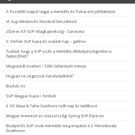
A Tisza600 csapat tagjai a mentális és fizikai erő példaképei
VI. Sup Medencés Fesztivál beszámoló
2024-es ICF SUP Világbajnokság – Sarasota
V. SIófoki SUP kupa és családi nap – galéria
Tudtad, hogy a SUP-ozás a mentális állóképességünket is
fejlesztheti?
Megvadult vizeken – Tóth Sebestyén interjú
Hogyan ne végezzük hal-eledelként?
Buckás víz
SUP Magyar Kupa I. forduló
II. SIC Maui & Tahe Outdoors nyílt nap és találkozó
Magyar éremeső az olaszországi Spring SUP Race-en
Bivalyerős SUP-osok mérették meg erejüket a 3. Hévízibivaly
Duatlonon