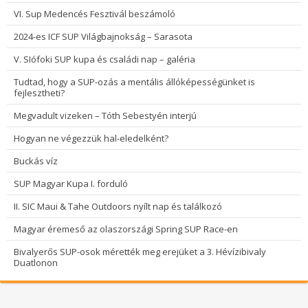
VI. Sup Medencés Fesztivál beszámoló
2024-es ICF SUP Világbajnokság – Sarasota
V. SIófoki SUP kupa és családi nap – galéria
Tudtad, hogy a SUP-ozás a mentális állóképességünket is
fejlesztheti?
Megvadult vizeken – Tóth Sebestyén interjú
Hogyan ne végezzük hal-eledelként?
Buckás víz
SUP Magyar Kupa I. forduló
II. SIC Maui & Tahe Outdoors nyílt nap és találkozó
Magyar éremeső az olaszországi Spring SUP Race-en
Bivalyerős SUP-osok mérették meg erejüket a 3. Hévízibivaly
Duatlonon