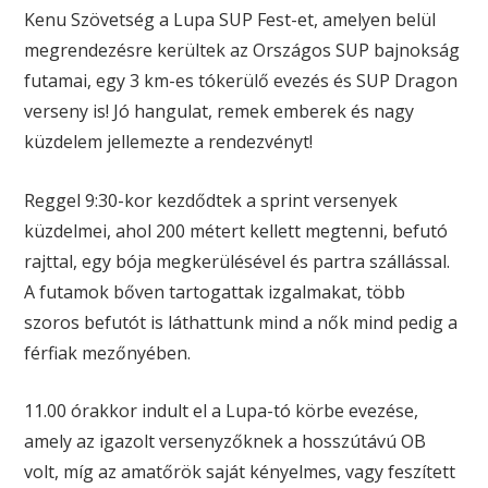
Kenu Szövetség a Lupa SUP Fest-et, amelyen belül
megrendezésre kerültek az Országos SUP bajnokság
futamai, egy 3 km-es tókerülő evezés és SUP Dragon
verseny is! Jó hangulat, remek emberek és nagy
küzdelem jellemezte a rendezvényt!
Reggel 9:30-kor kezdődtek a sprint versenyek
küzdelmei, ahol 200 métert kellett megtenni, befutó
rajttal, egy bója megkerülésével és partra szállással.
A futamok bőven tartogattak izgalmakat, több
szoros befutót is láthattunk mind a nők mind pedig a
férfiak mezőnyében.
11.00 órakkor indult el a Lupa-tó körbe evezése,
amely az igazolt versenyzőknek a hosszútávú OB
volt, míg az amatőrök saját kényelmes, vagy feszített