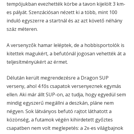
tempójukban evezhették körbe a tavon kijelölt 3 km-
es pályát. Szenzációsan nézett ki a több, mint 100
induló egyszerre a startnál és az azt követő néhány
száz méteren.
A versenyzők hamar leléptek, de a hobbisportolók is
kitettek magukért, a befutónál jogosan vehették át a
teljesítményükért az érmet.
Délután került megrendezésre a Dragon SUP
verseny, ahol 4 fős csapatok versenyeznek egymás
ellen. Aki már állt SUP-on, az tudja, hogy egyedül sem
mindig egyszerű megállni a deszkán, pláne nem
négyen. Sok látványos befutó rajtot láthatott a
közönség, a futamok végén kihirdetett győztes
csapatben nem volt meglepetés: a 2x-es világbajnok