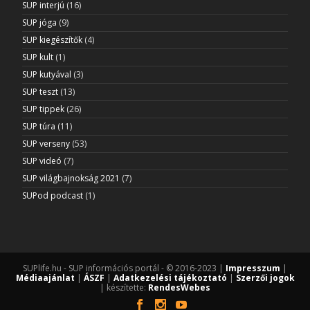
SUP interjú
(16)
SUP jóga
(9)
SUP kiegészítők
(4)
SUP kult
(1)
SUP kutyával
(3)
SUP teszt
(13)
SUP tippek
(26)
SUP túra
(11)
SUP verseny
(53)
SUP videó
(7)
SUP világbajnokság 2021
(7)
SUPod podcast
(1)
SUPlife.hu - SUP információs portál - © 2016-2023 |
Impresszum
|
Médiaajánlat
|
ÁSZF
|
Adatkezelési tájékoztató
|
Szerzői jogok
| készítette:
RendesWebes