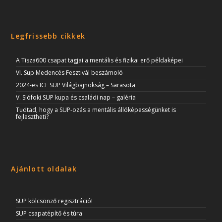
Legfrissebb cikkek
A Tisza600 csapat tagjai a mentális és fizikai erő példaképei
VI. Sup Medencés Fesztivál beszámoló
2024-es ICF SUP Világbajnokság – Sarasota
V. SIófoki SUP kupa és családi nap – galéria
Tudtad, hogy a SUP-ozás a mentális állóképességünket is
fejlesztheti?
Ajánlott oldalak
SUP kölcsönző regisztráció!
SUP csapatépítő és túra