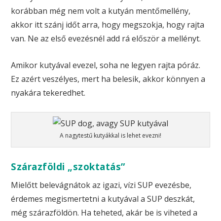
korábban még nem volt a kutyán mentőmellény,
akkor itt szánj időt arra, hogy megszokja, hogy rajta
van. Ne az első evezésnél add rá először a mellényt.
Amikor kutyával evezel, soha ne legyen rajta póráz.
Ez azért veszélyes, mert ha belesik, akkor könnyen a
nyakára tekeredhet.
A nagytestű kutyákkal is lehet evezni!
Szárazföldi „szoktatás”
Mielőtt belevágnátok az igazi, vízi SUP evezésbe,
érdemes megismertetni a kutyával a SUP deszkát,
még szárazföldön. Ha teheted, akár be is viheted a