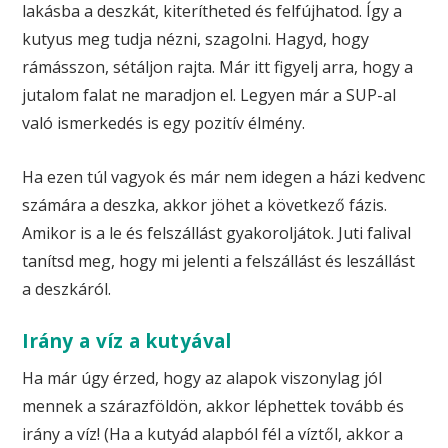
lakásba a deszkát, kiterítheted és felfújhatod. Így a
kutyus meg tudja nézni, szagolni. Hagyd, hogy
rámásszon, sétáljon rajta. Már itt figyelj arra, hogy a
jutalom falat ne maradjon el. Legyen már a SUP-al
való ismerkedés is egy pozitív élmény.
Ha ezen túl vagyok és már nem idegen a házi kedvenc
számára a deszka, akkor jöhet a következő fázis.
Amikor is a le és felszállást gyakoroljátok. Juti falival
tanítsd meg, hogy mi jelenti a felszállást és leszállást
a deszkáról.
Irány a víz a kutyával
Ha már úgy érzed, hogy az alapok viszonylag jól
mennek a szárazföldön, akkor léphettek tovább és
irány a víz! (Ha a kutyád alapból fél a víztől, akkor a