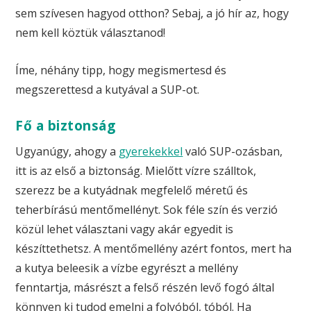
sem szívesen hagyod otthon? Sebaj, a jó hír az, hogy
nem kell köztük választanod!
Íme, néhány tipp, hogy megismertesd és
megszerettesd a kutyával a SUP-ot.
Fő a biztonság
Ugyanúgy, ahogy a
gyerekekkel
való SUP-ozásban,
itt is az első a biztonság. Mielőtt vízre szálltok,
szerezz be a kutyádnak megfelelő méretű és
teherbírású mentőmellényt. Sok féle szín és verzió
közül lehet választani vagy akár egyedit is
készíttethetsz. A mentőmellény azért fontos, mert ha
a kutya beleesik a vízbe egyrészt a mellény
fenntartja, másrészt a felső részén levő fogó által
könnyen ki tudod emelni a folyóból, tóból. Ha