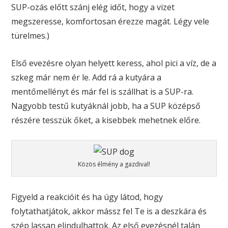
SUP-ozás előtt szánj elég időt, hogy a vizet
megszeresse, komfortosan érezze magát. Légy vele
türelmes.)
Első evezésre olyan helyett keress, ahol pici a víz, de a
szkeg már nem ér le. Add rá a kutyára a
mentőmellényt és már fel is szállhat is a SUP-ra.
Nagyobb testű kutyáknál jobb, ha a SUP középső
részére tesszük őket, a kisebbek mehetnek előre.
Közös élmény a gazdival!
Figyeld a reakcióit és ha úgy látod, hogy
folytathatjátok, akkor mássz fel Te is a deszkára és
szép lassan elindulhattok. Az első evezésnél talán