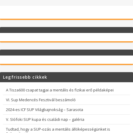
Legfrissebb cikkek
A Tisza600 csapat tagjai a mentális és fizikai erő példaképei
VI. Sup Medencés Fesztivál beszámoló
2024-es ICF SUP Világbajnokság – Sarasota
V. SIófoki SUP kupa és családi nap – galéria
Tudtad, hogy a SUP-ozás a mentális állóképességünket is