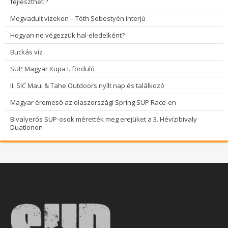
fejlesztheti?
Megvadult vizeken – Tóth Sebestyén interjú
Hogyan ne végezzük hal-eledelként?
Buckás víz
SUP Magyar Kupa I. forduló
II. SIC Maui & Tahe Outdoors nyílt nap és találkozó
Magyar éremeső az olaszországi Spring SUP Race-en
Bivalyerős SUP-osok mérették meg erejüket a 3. Hévízibivaly
Duatlonon