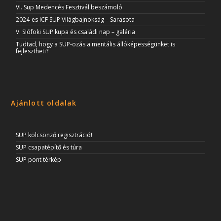
VI. Sup Medencés Fesztivál beszámoló
2024-es ICF SUP Világbajnokság – Sarasota
V. SIófoki SUP kupa és családi nap – galéria
Tudtad, hogy a SUP-ozás a mentális állóképességünket is
fejlesztheti?
Ajánlott oldalak
SUP kölcsönző regisztráció!
SUP csapatépítő és túra
SUP pont térkép