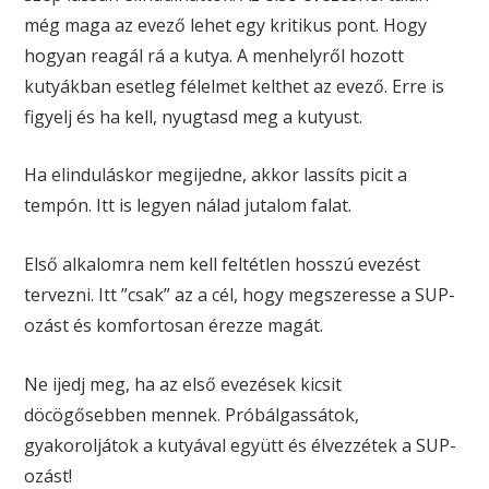
még maga az evező lehet egy kritikus pont. Hogy
hogyan reagál rá a kutya. A menhelyről hozott
kutyákban esetleg félelmet kelthet az evező. Erre is
figyelj és ha kell, nyugtasd meg a kutyust.
Ha elinduláskor megijedne, akkor lassíts picit a
tempón. Itt is legyen nálad jutalom falat.
Első alkalomra nem kell feltétlen hosszú evezést
tervezni. Itt ”csak” az a cél, hogy megszeresse a SUP-
ozást és komfortosan érezze magát.
Ne ijedj meg, ha az első evezések kicsit
döcögősebben mennek. Próbálgassátok,
gyakoroljátok a kutyával együtt és élvezzétek a SUP-
ozást!