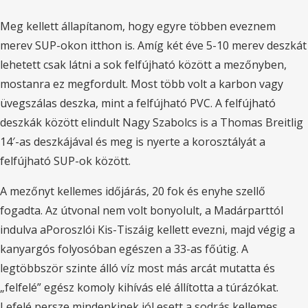
Meg kellett állapítanom, hogy egyre többen eveznem
merev SUP-okon itthon is. Amíg két éve 5-10 merev deszkát
lehetett csak látni a sok felfújható között a mezőnyben,
mostanra ez megfordult. Most több volt a karbon vagy
üvegszálas deszka, mint a felfújható PVC. A felfújható
deszkák között elindult Nagy Szabolcs is a Thomas Breitlig
14′-as deszkájával és meg is nyerte a korosztályát a
felfújható SUP-ok között.
A mezőnyt kellemes időjárás, 20 fok és enyhe szellő
fogadta. Az útvonal nem volt bonyolult, a Madárparttól
indulva aPoroszlói Kis-Tiszáig kellett evezni, majd végig a
kanyargós folyosóban egészen a 33-as főútig. A
legtöbbször szinte álló víz most más arcát mutatta és
„felfelé” egész komoly kihívás elé állította a túrázókat.
Lefelé persze mindenkinek jól esett a sodrás kellemes