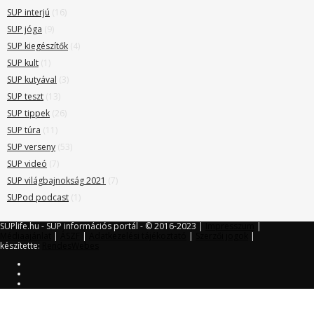
SUP interjú
(16)
SUP jóga
(9)
SUP kiegészítők
(4)
SUP kult
(1)
SUP kutyával
(3)
SUP teszt
(13)
SUP tippek
(26)
SUP túra
(11)
SUP verseny
(53)
SUP videó
(7)
SUP világbajnokság 2021
(7)
SUPod podcast
(1)
SUPlife.hu - SUP információs portál - © 2016-2023 |
Impresszum
|
Médiaajánlat
|
ÁSZF
|
Adatkezelési tájékoztató
|
Szerzői jogok
|
készítette:
RendesWebes