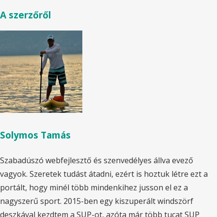
A szerzőről
Solymos Tamás
Szabadúszó webfejlesztő és szenvedélyes állva evező
vagyok. Szeretek tudást átadni, ezért is hoztuk létre ezt a
portált, hogy minél több mindenkihez jusson el ez a
nagyszerű sport. 2015-ben egy kiszuperált windszörf
deszkával kezdtem a SUP-ot, azóta már több tucat SUP