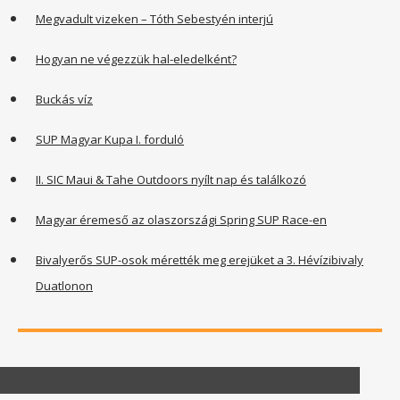
Megvadult vizeken – Tóth Sebestyén interjú
Hogyan ne végezzük hal-eledelként?
Buckás víz
SUP Magyar Kupa I. forduló
II. SIC Maui & Tahe Outdoors nyílt nap és találkozó
Magyar éremeső az olaszországi Spring SUP Race-en
Bivalyerős SUP-osok mérették meg erejüket a 3. Hévízibivaly
Duatlonon