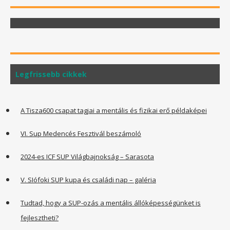
Legfrissebb cikkek
A Tisza600 csapat tagjai a mentális és fizikai erő példaképei
VI. Sup Medencés Fesztivál beszámoló
2024-es ICF SUP Világbajnokság – Sarasota
V. SIófoki SUP kupa és családi nap – galéria
Tudtad, hogy a SUP-ozás a mentális állóképességünket is
fejlesztheti?