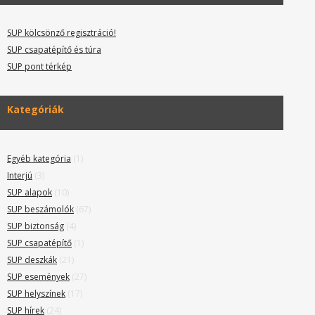
SUP kölcsönző regisztráció!
SUP csapatépítő és túra
SUP pont térkép
Kategóriák
Egyéb kategória
(1)
Interjú
(3)
SUP alapok
(10)
SUP beszámolók
(67)
SUP biztonság
(4)
SUP csapatépítő
(1)
SUP deszkák
(21)
SUP események
(27)
SUP helyszínek
(17)
SUP hírek
(24)