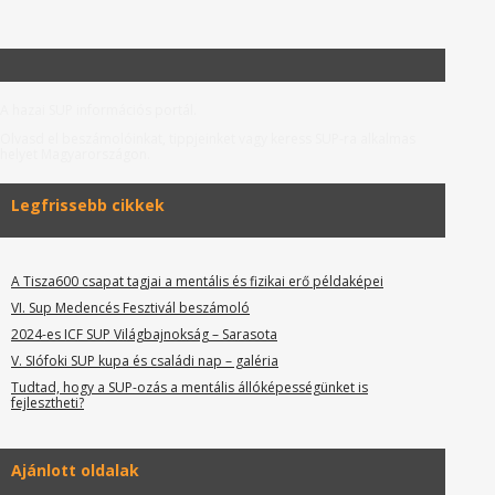
A hazai SUP információs portál.
Olvasd el beszámolóinkat, tippjeinket vagy keress SUP-ra alkalmas
helyet Magyarországon.
Legfrissebb cikkek
A Tisza600 csapat tagjai a mentális és fizikai erő példaképei
VI. Sup Medencés Fesztivál beszámoló
2024-es ICF SUP Világbajnokság – Sarasota
V. SIófoki SUP kupa és családi nap – galéria
Tudtad, hogy a SUP-ozás a mentális állóképességünket is
fejlesztheti?
Ajánlott oldalak