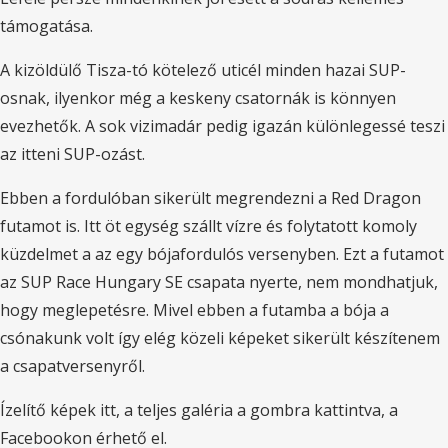
támogatása.
A kizöldülő Tisza-tó kötelező uticél minden hazai SUP-
osnak, ilyenkor még a keskeny csatornák is könnyen
evezhetők. A sok vizimadár pedig igazán különlegessé teszi
az itteni SUP-ozást.
Ebben a fordulóban sikerült megrendezni a Red Dragon
futamot is. Itt öt egység szállt vízre és folytatott komoly
küzdelmet a az egy bójafordulós versenyben. Ezt a futamot
az SUP Race Hungary SE csapata nyerte, nem mondhatjuk,
hogy meglepetésre. Mivel ebben a futamba a bója a
csónakunk volt így elég közeli képeket sikerült készítenem
a csapatversenyről.
Ízelítő képek itt, a teljes galéria a gombra kattintva, a
Facebookon érhető el.