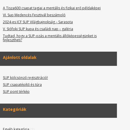
A Tisza600 csapat tagjai a mentális és fizikai erő példaképei
VI. Sup Medencés Fesztivál beszámoló
2024-es ICF SUP Világbajnokság – Sarasota
V. SIófoki SUP kupa és családi nap – galéria
Tudtad, hogy a SUP-ozás a mentális állóképességünket is
fejlesztheti?
Ajánlott oldalak
SUP kölcsönző regisztráció!
SUP csapatépítő és túra
SUP pont térkép
Kategóriák
Egyéb kategória
(1)