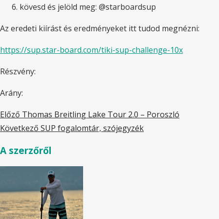
kövesd és jelöld meg: @starboardsup
Az eredeti kiírást és eredményeket itt tudod megnézni:
https://sup.star-board.com/tiki-sup-challenge-10x
Részvény:
Arány:
Előző
Thomas Breitling Lake Tour 2.0 – Poroszló
Következő
SUP fogalomtár, szójegyzék
A szerzőről