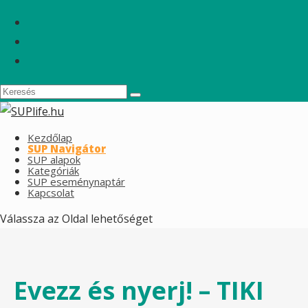
Kezdőlap
SUP Navigátor
SUP alapok
Kategóriák
SUP eseménynaptár
Kapcsolat
Válassza az Oldal lehetőséget
Evezz és nyerj! – TIKI