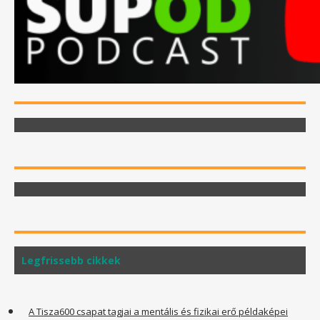
Legfrissebb cikkek
A Tisza600 csapat tagjai a mentális és fizikai erő példaképei