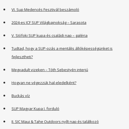
VI. Sup Medencés Fesztivál beszámoló
2024-es ICF SUP Világbajnokság – Sarasota
V. SIófoki SUP kupa és családi nap – galéria
Tudtad, hogy a SUP-ozás a mentális állóképességünket is
fejlesztheti?
Megvadult vizeken – Tóth Sebestyén interjú
Hogyan ne végezzük hal-eledelként?
Buckás víz
SUP Magyar Kupa I. forduló
II. SIC Maui & Tahe Outdoors nyílt nap és találkozó