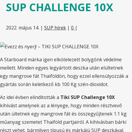
SUP CHALLENGE 10X
2022. május 14.
|
SUP hírek
|
0
|
A Starboard márka igen elkötelezett bolygónk védelme
mellett. Minden egyes legyártott deszka után elültetnek
egy mangrove fát Thaiföldön, hogy ezzel ellensúlyozzák a
gyártás során keletkező kb 100 Kg szén-dioxidot.
Az idei évben elindították a
Tiki SUP Challenge 10X
kihívást amelynek az a lényege, hogy minden résztvevő
után ültetnek egy mangrove fát és összegyűjtenek 1.1 kg
műanyag szemetet Thaiföld partjairól. A kihívásban bárki
részt vehet, bármilyen típusú és márkájú SUP deszkával.