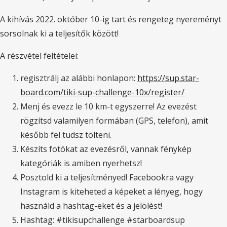
A kihívás 2022. október 10-ig tart és rengeteg nyereményt
sorsolnak ki a teljesítők között!
A részvétel feltételei:
regisztrálj az alábbi honlapon:
https://sup.star-
board.com/tiki-sup-challenge-10x/register/
Menj és evezz le 10 km-t egyszerre! Az evezést
rögzítsd valamilyen formában (GPS, telefon), amit
később fel tudsz tölteni.
Készíts fotókat az evezésről, vannak fénykép
kategóriák is amiben nyerhetsz!
Posztold ki a teljesítményed! Facebookra vagy
Instagram is kiteheted a képeket a lényeg, hogy
használd a hashtag-eket és a jelölést!
Hashtag: #tikisupchallenge #starboardsup