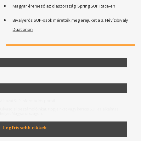
Magyar éremeső az olaszországi Spring SUP Race-en
Bivalyerős SUP-osok mérették meg erejüket a 3. Hévízibivaly
Duatlonon
A hazai SUP információs portál.
Olvasd el beszámolóinkat, tippjeinket vagy keress SUP-ra alkalmas
helyet Magyarországon.
Legfrissebb cikkek