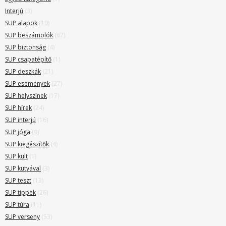
Interjú
(3)
SUP alapok
(10)
SUP beszámolók
(67)
SUP biztonság
(4)
SUP csapatépítő
(1)
SUP deszkák
(21)
SUP események
(27)
SUP helyszínek
(17)
SUP hírek
(24)
SUP interjú
(16)
SUP jóga
(9)
SUP kiegészítők
(4)
SUP kult
(1)
SUP kutyával
(3)
SUP teszt
(13)
SUP tippek
(26)
SUP túra
(11)
SUP verseny
(53)