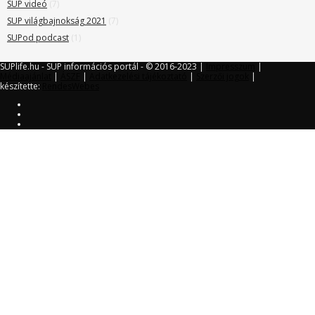
SUP videó
(7)
SUP világbajnokság 2021
(7)
SUPod podcast
(1)
SUPlife.hu - SUP információs portál - © 2016-2023 |
Impresszum
|
Médiaajánlat
|
ÁSZF
|
Adatkezelési tájékoztató
|
Szerzői jogok
|
készítette:
RendesWebes