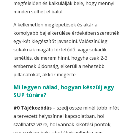
megfelelően és kalkulálják bele, hogy mennyi
minden sülhet el balul.
A kellemetlen meglepetések és akár a
komolyabb baj elkerülése érdekében szeretnék
egy-két kiegészítőt javasolni. Valószínűleg
sokaknak magától értetődő, vagy sokadik
ismétlés, de merem hinni, hogyha csak 2-3
embernek újdonság, elkerüli a nehezebb
pillanatokat, akkor megérte.
Mi legyen nálad, hogyan készülj egy
SUP túrára?
#0 Tájékozódás
– szedj össze minél több infót
a tervezett helyszínnel kapcsolatban, hol
szállhatsz vízre, hol vannak kikötési pontok,
van-e olyan hely, ahol átvészelhetsz egy