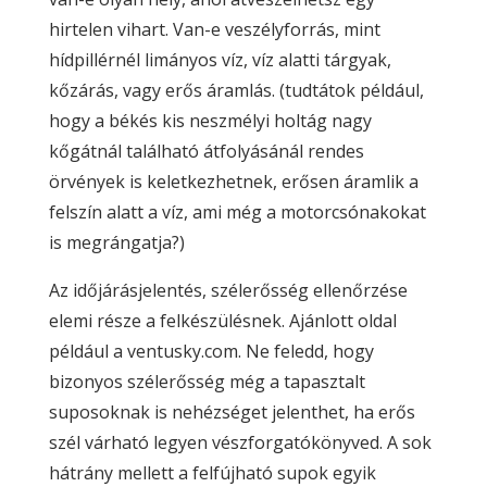
hirtelen vihart. Van-e veszélyforrás, mint
hídpillérnél limányos víz, víz alatti tárgyak,
kőzárás, vagy erős áramlás. (tudtátok például,
hogy a békés kis neszmélyi holtág nagy
kőgátnál található átfolyásánál rendes
örvények is keletkezhetnek, erősen áramlik a
felszín alatt a víz, ami még a motorcsónakokat
is megrángatja?)
Az időjárásjelentés, szélerősség ellenőrzése
elemi része a felkészülésnek. Ajánlott oldal
például a ventusky.com. Ne feledd, hogy
bizonyos szélerősség még a tapasztalt
suposoknak is nehézséget jelenthet, ha erős
szél várható legyen vészforgatókönyved. A sok
hátrány mellett a felfújható supok egyik