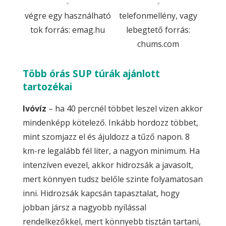
végre egy használható
telefonmellény, vagy
tok forrás: emag.hu
lebegtető forrás:
chums.com
Több órás SUP túrák ajánlott
tartozékai
Ivóvíz
– ha 40 percnél többet leszel vizen akkor
mindenképp kötelező. Inkább hordozz többet,
mint szomjazz el és ájuldozz a tűző napon. 8
km-re legalább fél liter, a nagyon minimum. Ha
intenzíven evezel, akkor hidrozsák a javasolt,
mert könnyen tudsz belőle szinte folyamatosan
inni. Hidrozsák kapcsán tapasztalat, hogy
jobban jársz a nagyobb nyílással
rendelkezőkkel, mert könnyebb tisztán tartani,