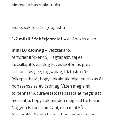
elmosni a használat után.
hidrozsák forrás: google.hu
1-2 müzli / fehérjeszelet –
az éhezés ellen.
mini EÜ csomag
– vésztakaró,
fertőtlenítő(kendő), ragtapasz, fáj és
lázcsillapító, esetleg kevés izotóniás por,
calcium, kis géz, ragszalag, biztosító tűk
(elképzelhető, hogy sokaknak teljesen túlzás és
nonszensz az eü csomag. Vízen mégis mi
történhet? A túravezetői tapasztalat mégis azt
mondatja, hogy sok minden meg tud történni.
Nagyon is tud számítani, ez a mini EÜ
felszerelés. Szinte biztos, hogy nem minden