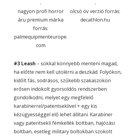
nagyon profi horror
olcsó öv verzió forrás:
áru premium márka
decathlon.hu
forrás:
palmequipmenteurope.
com
#3 Leash
– sokkal könnyebb menteni magad,
ha előtte nem kell utolérni a deszkád. Folyókon,
kidőlt fás, sodrásos, szűkebb szakaszokon
erősen indokolt gyorsoldós rendszerben
gondolkodni, melyet egy megfelelő
karabínerrel/patentseklivel + egy kis
kézügyességgel elő lehet állítani. Karabíner
vagy patentsekli fémkellék boltban, hajózási
boltban, esetleg military boltokban szokott