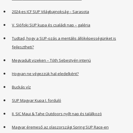
2024-es ICF SUP Világbajnokság – Sarasota
V. SIófoki SUP kupa és családi nap – galéria
Tudtad, hogy a SUP-ozás a mentális állóképességünket is
fejlesztheti?
Megvadult vizeken – Tóth Sebestyén interjú
Hogyan ne végezzük hal-eledelként?
Buckás víz
SUP Magyar Kupa I. forduló
II. SIC Maui & Tahe Outdoors nyílt nap és találkozó
Magyar éremeső az olaszországi Spring SUP Race-en