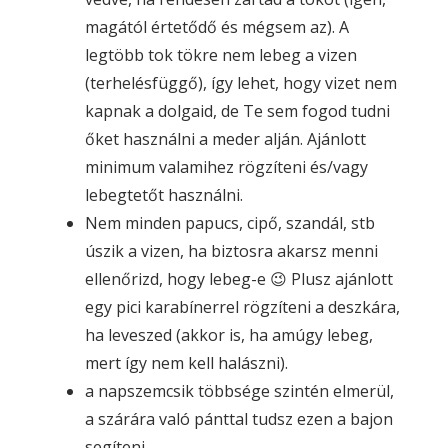
magától értetődő és mégsem az). A
legtöbb tok tökre nem lebeg a vizen
(terhelésfüggő), így lehet, hogy vizet nem
kapnak a dolgaid, de Te sem fogod tudni
őket használni a meder alján. Ajánlott
minimum valamihez rögzíteni és/vagy
lebegtetőt használni.
Nem minden papucs, cipő, szandál, stb
úszik a vizen, ha biztosra akarsz menni
ellenőrizd, hogy lebeg-e 😉 Plusz ajánlott
egy pici karabínerrel rögzíteni a deszkára,
ha leveszed (akkor is, ha amúgy lebeg,
mert így nem kell halászni).
a napszemcsik többsége szintén elmerül,
a szárára való pánttal tudsz ezen a bajon
segíteni