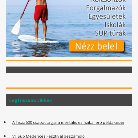
Legfrissebb cikkek
A Tisza600 csapat tagjai a mentális és fizikai erő példaképei
VI. Sup Medencés Fesztivál beszámoló