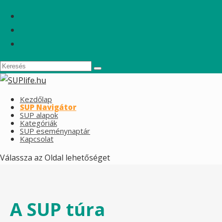
Kezdőlap
SUP Navigátor
SUP alapok
Kategóriák
SUP eseménynaptár
Kapcsolat
Válassza az Oldal lehetőséget
A SUP túra