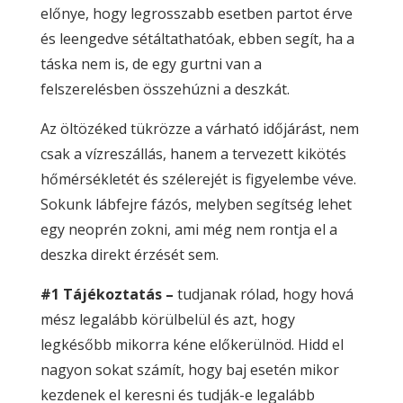
előnye, hogy legrosszabb esetben partot érve
és leengedve sétáltathatóak, ebben segít, ha a
táska nem is, de egy gurtni van a
felszerelésben összehúzni a deszkát.
Az öltözéked tükrözze a várható időjárást, nem
csak a vízreszállás, hanem a tervezett kikötés
hőmérsékletét és szélerejét is figyelembe véve.
Sokunk lábfejre fázós, melyben segítség lehet
egy neoprén zokni, ami még nem rontja el a
deszka direkt érzését sem.
#1 Tájékoztatás –
tudjanak rólad, hogy hová
mész legalább körülbelül és azt, hogy
legkésőbb mikorra kéne előkerülnöd. Hidd el
nagyon sokat számít, hogy baj esetén mikor
kezdenek el keresni és tudják-e legalább