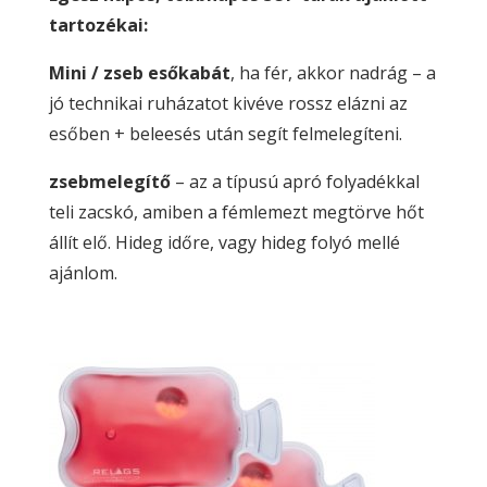
tartozékai:
Mini / zseb esőkabát
, ha fér, akkor nadrág – a
jó technikai ruházatot kivéve rossz elázni az
esőben + beleesés után segít felmelegíteni.
zsebmelegítő
– az a típusú apró folyadékkal
teli zacskó, amiben a fémlemezt megtörve hőt
állít elő. Hideg időre, vagy hideg folyó mellé
ajánlom.