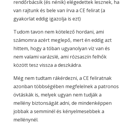
rendőrbácsik (és nénik) elégedettek lesznek, ha
van rajtunk és bele van írva a CE felirat (a
gyakorlat eddig igazolja is ezt)
Tudom tavon nem kötelező hordani, ami
számomra azért meglepő, mert én eddig azt
hittem, hogy a tóban ugyanolyan víz van és
nem valami varázslé, ami rózsaszín felhők
között tesz vissza a deszkádra.
Még nem tudtam rákérdezni, a CE feliratnak
azonban többségében megfelelnek a patronos
övtáskák is, melyek ugyan nem tudják a
mellény biztonságát adni, de mindenképpen
jobbak a semminél és kényelmesebbek a
mellénynél.