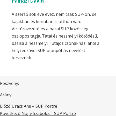
Pálházi Dávid
A szerző sok éve evez, nem csak SUP-on, de
kajakban és kenuban is otthon van.
Vizitúravezető és a hazai SUP közösség
oszlopos tagja. Tatai és neszmélyi kötődésű,
bázisa a neszmélyi Tutajos csónakház, ahol a
helyi edzővel SUP utánpótlás nevelést
terveznek.
Részvény:
Arány:
Előző
Uracs Ami – SUP Portré
Következő
Nagy Szabolcs – SUP Portré