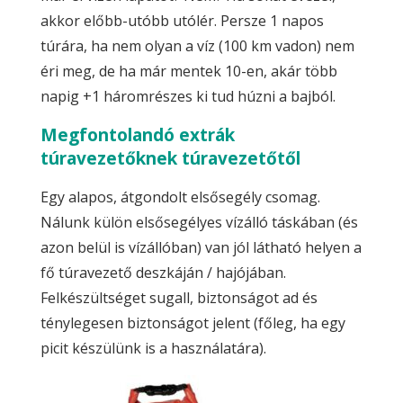
akkor előbb-utóbb utólér. Persze 1 napos
túrára, ha nem olyan a víz (100 km vadon) nem
éri meg, de ha már mentek 10-en, akár több
napig +1 háromrészes ki tud húzni a bajból.
Megfontolandó extrák
túravezetőknek túravezetőtől
Egy alapos, átgondolt elsősegély csomag.
Nálunk külön elsősegélyes vízálló táskában (és
azon belül is vízállóban) van jól látható helyen a
fő túravezető deszkáján / hajójában.
Felkészültséget sugall, biztonságot ad és
ténylegesen biztonságot jelent (főleg, ha egy
picit készülünk is a használatára).