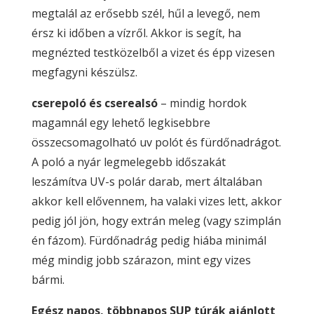
megtalál az erősebb szél, hűl a levegő, nem
érsz ki időben a vízről. Akkor is segít, ha
megnézted testközelből a vizet és épp vizesen
megfagyni készülsz.
cserepoló és cserealsó
– mindig hordok
magamnál egy lehető legkisebbre
összecsomagolható uv polót és fürdőnadrágot.
A poló a nyár legmelegebb időszakát
leszámítva UV-s polár darab, mert általában
akkor kell elővennem, ha valaki vizes lett, akkor
pedig jól jön, hogy extrán meleg (vagy szimplán
én fázom). Fürdőnadrág pedig hiába minimál
még mindig jobb szárazon, mint egy vizes
bármi.
Egész napos, többnapos SUP túrák ajánlott