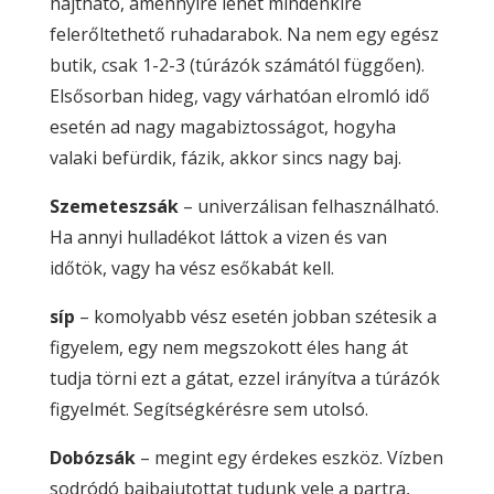
hajtható, amennyire lehet mindenkire
felerőltethető ruhadarabok. Na nem egy egész
butik, csak 1-2-3 (túrázók számától függően).
Elsősorban hideg, vagy várhatóan elromló idő
esetén ad nagy magabiztosságot, hogyha
valaki befürdik, fázik, akkor sincs nagy baj.
Szemeteszsák
– univerzálisan felhasználható.
Ha annyi hulladékot láttok a vizen és van
időtök, vagy ha vész esőkabát kell.
síp
– komolyabb vész esetén jobban szétesik a
figyelem, egy nem megszokott éles hang át
tudja törni ezt a gátat, ezzel irányítva a túrázók
figyelmét. Segítségkérésre sem utolsó.
Dobózsák
– megint egy érdekes eszköz. Vízben
sodródó bajbajutottat tudunk vele a partra,