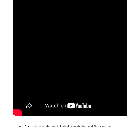
A vízállónak vett telefonok jelentős része