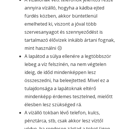
annyira vízálló, hogyha a kádba ejted
fürdés közben, akkor büntetlenül
emelheted ki, viszont a jóval több
szervesanyagot és szennyeződést is
tartalmazó élővizek inkább ártani fognak,
mint használni ☹
A lapátod a súlya ellenére a legtöbbször
lebeg a víz felszínén, na nem végtelen
ideig, de időd mindenképpen lesz
összeszedni, ha beleejtetted. Mivel ez a
tulajdonsága a lapátoknak eltérő
mindenképp érdemes tesztelned, mielőtt
élesben lesz szükséged rá.
A vízálló tokban lévő telefon, kulcs,
pénztárca, stb, csak akkor lesz víztől
védve, ha rendesen zártad a tokot (igen,