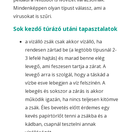
Mindenképpen olyan típust válassz, ami a
vírusokat is szűri.
Sok kezdő túrázó utáni tapasztalatok
a vizálló zsák csak akkor vízálló, ha
rendesen zártad be (a legtöbb típusnál 2-
3 lefelé hajtás) és marad benne elég
levegő, ami feszesen tartja a zárat. A
levegő arra is szolgál, hogy a táskád a
vízbe esve lebegjen a víz felszínén. A
lebegés és sokszor a zárás is akkor
működik igazán, ha nincs teljesen kitömve
a zsák. Éles bevetés előtt érdemes egy
kevés papírtörlőt tenni a zsákba és a
kádban, csapnál tesztelni annak