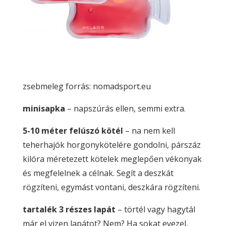
zsebmeleg forrás: nomadsport.eu
minisapka
– napszúrás ellen, semmi extra.
5-10 méter felúszó kötél
– na nem kell
teherhajók horgonykötelére gondolni, párszáz
kilóra méretezett kötelek meglepően vékonyak
és megfelelnek a célnak. Segít a deszkát
rögzíteni, egymást vontani, deszkára rögzíteni.
tartalék 3 részes lapát
– törtél vagy hagytál
már el vizen lapátot? Nem? Ha sokat evezel,