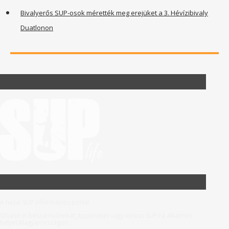
Bivalyerős SUP-osok mérették meg erejüket a 3. Hévízibivaly
Duatlonon
A hazai SUP információs portál.
Olvasd el beszámolóinkat, tippjeinket vagy keress SUP-ra alkalmas
helyet Magyarországon.