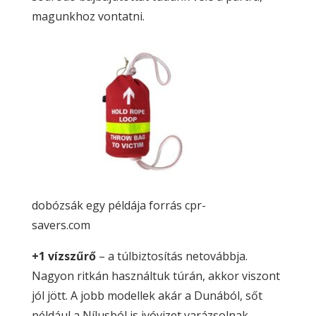
magunkhoz vontatni.
dobózsák egy példája forrás cpr-
savers.com
+1 vízszűrő
– a túlbiztosítás netovábbja.
Nagyon ritkán használtuk túrán, akkor viszont
jól jött. A jobb modellek akár a Dunából, sőt
például a Nílusból is ivóvizet varázsolnak.