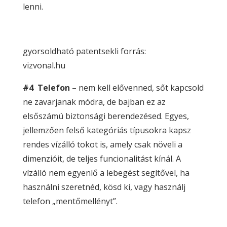
lenni.
gyorsoldható patentsekli forrás:
vizvonal.hu
#4 Telefon
– nem kell elővenned, sőt kapcsold
ne zavarjanak módra, de bajban ez az
elsőszámú biztonsági berendezésed. Egyes,
jellemzően felső kategóriás típusokra kapsz
rendes vízálló tokot is, amely csak növeli a
dimenzióit, de teljes funcionalitást kínál. A
vízálló nem egyenlő a lebegést segítővel, ha
használni szeretnéd, kösd ki, vagy használj
telefon „mentőmellényt”.