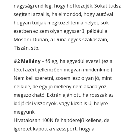
nagyságrendileg, hogy hol kezdjék. Sokat tudsz
segíteni azzal is, ha elmondod, hogy autóval
hogyan tudják megközelíteni a helyet, sok
esetben ez sem olyan egyszerű, például a
Mosoni-Dunán, a Duna egyes szakaszain,
Tiszán, stb.
#2 Mellény
– főleg, ha egyedül evezel. (ez a
tétel azért jellemzően megvan mindenkinél)
Nem kell szeretni, sosem lesz olyan jó, mint
nélküle, de egy jó mellény nem akadályoz,
megszokható. Extrán ajánlott, ha rosszak az
időjárási viszonyok, vagy kicsit is új helyre
megyünk.
Hivatalosan 100N felhajtóerejű kellene, de
ígéretet kapott a vizessport, hogy a