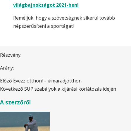
világbajnokságot 2021-ben!
Reméljük, hogy a szövetségnek sikerül tovább
népszerűsíteni a sportágat!
Részvény:
Arány:
Előző
Evezz otthon! – #maradjotthon
Következő
SUP szabályok a kijárási korlátozás idején
A szerzőről