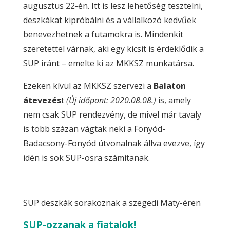
augusztus 22-én. Itt is lesz lehetőség tesztelni,
deszkákat kipróbálni és a vállalkozó kedvűek
benevezhetnek a futamokra is. Mindenkit
szeretettel várnak, aki egy kicsit is érdeklődik a
SUP iránt – emelte ki az MKKSZ munkatársa.
Ezeken kívül az MKKSZ szervezi a
Balaton
átevezés
t
(Új időpont: 2020.08.08.)
is, amely
nem csak SUP rendezvény, de mivel már tavaly
is több százan vágtak neki a Fonyód-
Badacsony-Fonyód útvonalnak állva evezve, így
idén is sok SUP-osra számítanak.
SUP deszkák sorakoznak a szegedi Maty-éren
SUP-ozzanak a fiatalok!