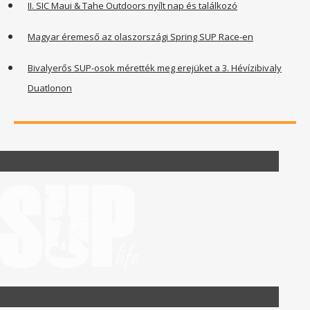
II. SIC Maui & Tahe Outdoors nyílt nap és találkozó
Magyar éremeső az olaszországi Spring SUP Race-en
Bivalyerős SUP-osok mérették meg erejüket a 3. Hévízibivaly
Duatlonon