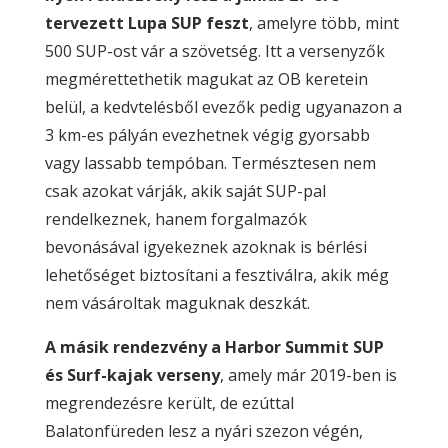
tervezett Lupa SUP feszt
, amelyre több, mint
500 SUP-ost vár a szövetség. Itt a versenyzők
megmérettethetik magukat az OB keretein
belül, a kedvtelésből evezők pedig ugyanazon a
3 km-es pályán evezhetnek végig gyorsabb
vagy lassabb tempóban. Természtesen nem
csak azokat várják, akik saját SUP-pal
rendelkeznek, hanem forgalmazók
bevonásával igyekeznek azoknak is bérlési
lehetőséget biztosítani a fesztiválra, akik még
nem vásároltak maguknak deszkát.
A másik rendezvény a Harbor Summit SUP
és Surf-kajak verseny
, amely már 2019-ben is
megrendezésre került, de ezúttal
Balatonfüreden lesz a nyári szezon végén,