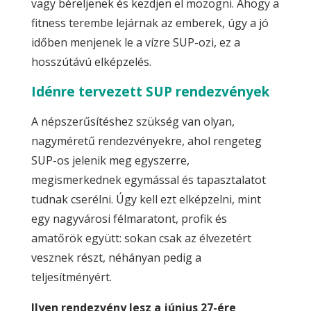
vagy béreljenek és kezdjen el mozogni. Ahogy a
fitness terembe lejárnak az emberek, úgy a jó
időben menjenek le a vízre SUP-ozi, ez a
hosszútávú elképzelés.
Idénre tervezett SUP rendezvények
A népszerűsítéshez szükség van olyan,
nagyméretű rendezvényekre, ahol rengeteg
SUP-os jelenik meg egyszerre,
megismerkednek egymással és tapasztalatot
tudnak cserélni. Úgy kell ezt elképzelni, mint
egy nagyvárosi félmaratont, profik és
amatőrök együtt: sokan csak az élvezetért
vesznek részt, néhányan pedig a
teljesítményért.
Ilyen rendezvény lesz a június 27-ére