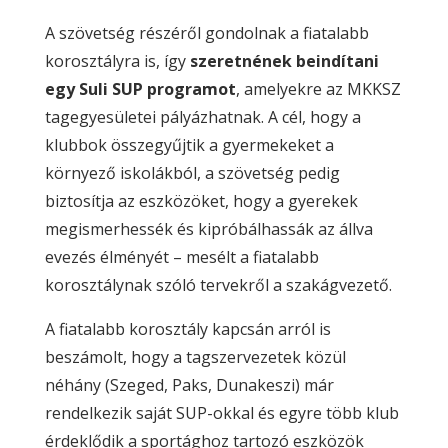
A szövetség részéről gondolnak a fiatalabb
korosztályra is, így
szeretnének beindítani
egy Suli SUP programot
, amelyekre az MKKSZ
tagegyesületei pályázhatnak. A cél, hogy a
klubbok összegyűjtik a gyermekeket a
környező iskolákból, a szövetség pedig
biztosítja az eszközöket, hogy a gyerekek
megismerhessék és kipróbálhassák az állva
evezés élményét – mesélt a fiatalabb
korosztálynak szóló tervekről a szakágvezető.
A fiatalabb korosztály kapcsán arról is
beszámolt, hogy a tagszervezetek közül
néhány (Szeged, Paks, Dunakeszi) már
rendelkezik saját SUP-okkal és egyre több klub
érdeklődik a sportághoz tartozó eszközök