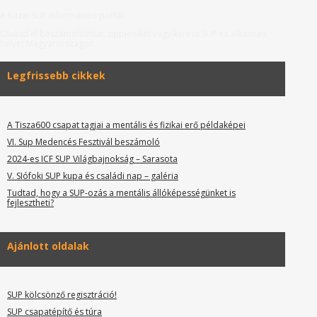
A hazai SUP információs portál.
Olvasd el beszámolóinkat, tippjeinket vagy keress SUP-ra alkalmas
helyet Magyarországon.
Legfrissebb cikkek
A Tisza600 csapat tagjai a mentális és fizikai erő példaképei
VI. Sup Medencés Fesztivál beszámoló
2024-es ICF SUP Világbajnokság – Sarasota
V. SIófoki SUP kupa és családi nap – galéria
Tudtad, hogy a SUP-ozás a mentális állóképességünket is
fejlesztheti?
Ajánlott oldalak
SUP kölcsönző regisztráció!
SUP csapatépítő és túra