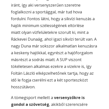
iránt, így aki versenyszerűen szeretne
foglalkozni a sportággal, már tud hova
fordulni. Fontos látni, hogy a síkvízi kenuzás a
hajók minimum szélességének eltörlése
miatt olyan vízfelületekre szorult ki, mint a
Ráckevei Dunaág, ahol igazi síkvízi terült van. A
nagy Duna már sokszor alkalmatlan kenuzásra
a keskeny hajókkal, egyrészt a hajóforgalom
másrészt a sodrás miatt. A SUP viszont
tökéletesen alkalmas ezekre a vizekre is, így
Foltán László elképzelhetőnek tartja, hogy az
idő le fogja cserélni ezt a két sporteszközt
hosszútávon.
A tömegsport mellett a
versenyzőkre is
gondol a szövetség
, akikből szerencsére