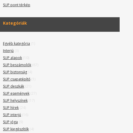
SUP pont térkép
Kategóriák
Egyéb kategória
(1)
Interjú
(3)
SUP alapok
(10)
SUP beszámolók
(67)
SUP biztonság
(4)
SUP csapatépítő
(1)
SUP deszkák
(21)
SUP események
(27)
SUP helyszínek
(17)
SUP hírek
(24)
SUP interjú
(16)
SUP jóga
(9)
SUP kiegészítők
(4)