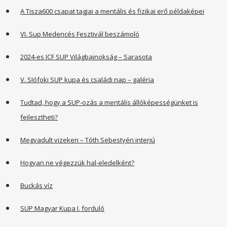
A Tisza600 csapat tagjai a mentális és fizikai erő példaképei
VI. Sup Medencés Fesztivál beszámoló
2024-es ICF SUP Világbajnokság – Sarasota
V. SIófoki SUP kupa és családi nap – galéria
Tudtad, hogy a SUP-ozás a mentális állóképességünket is
fejlesztheti?
Megvadult vizeken – Tóth Sebestyén interjú
Hogyan ne végezzük hal-eledelként?
Buckás víz
SUP Magyar Kupa I. forduló