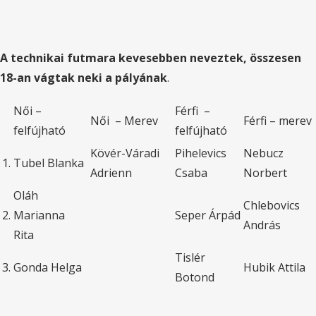
A technikai futmara kevesebben neveztek, összesen
18-an vágtak neki a pályának
.
Női –
Férfi –
Női – Merev
Férfi – merev
felfújható
felfújható
Kövér-Váradi
Pihelevics
Nebucz
1.
Tubel Blanka
Adrienn
Csaba
Norbert
Oláh
Chlebovics
2.
Marianna
Seper Árpád
András
Rita
Tislér
3.
Gonda Helga
Hubik Attila
Botond