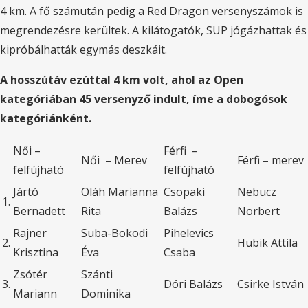
4 km. A fő számután pedig a Red Dragon versenyszámok is
megrendezésre kerültek. A kilátogatók, SUP jógázhattak és
kipróbálhatták egymás deszkáit.
A hosszútáv ezúttal 4 km volt, ahol az Open
kategóriában 45 versenyző indult, íme a dobogósok
kategóriánként.
Női –
Férfi –
Női – Merev
Férfi – merev
felfújható
felfújható
Jártó
Oláh Marianna
Csopaki
Nebucz
1.
Bernadett
Rita
Balázs
Norbert
Rajner
Suba-Bokodi
Pihelevics
2.
Hubik Attila
Krisztina
Éva
Csaba
Zsótér
Szánti
3.
Dóri Balázs
Csirke István
Mariann
Dominika