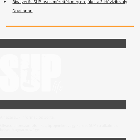
Bivalyerős SUP-osok mérették meg erejüket a 3. Hévízibivaly
Duatlonon
A hazai SUP információs portál.
Olvasd el beszámolóinkat, tippjeinket vagy keress SUP-ra alkalmas
helyet Magyarországon.