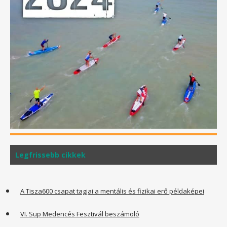
Legfrissebb cikkek
A Tisza600 csapat tagjai a mentális és fizikai erő példaképei
VI. Sup Medencés Fesztivál beszámoló