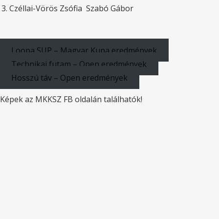
3.
Czéllai-Vörös Zsófia
Szabó Gábor
Loopa SUP – Magyar Kupa eredmények
Technikai futam – Open eredmények
Hosszú táv – Open eredmények
Képek az MKKSZ FB oldalán találhatók!