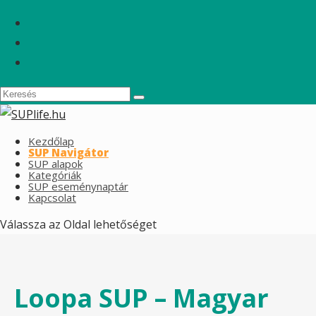
Kezdőlap
SUP Navigátor
SUP alapok
Kategóriák
SUP eseménynaptár
Kapcsolat
Válassza az Oldal lehetőséget
Loopa SUP – Magyar