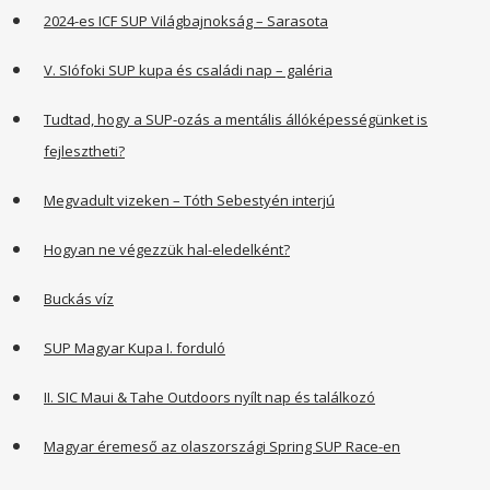
2024-es ICF SUP Világbajnokság – Sarasota
V. SIófoki SUP kupa és családi nap – galéria
Tudtad, hogy a SUP-ozás a mentális állóképességünket is
fejlesztheti?
Megvadult vizeken – Tóth Sebestyén interjú
Hogyan ne végezzük hal-eledelként?
Buckás víz
SUP Magyar Kupa I. forduló
II. SIC Maui & Tahe Outdoors nyílt nap és találkozó
Magyar éremeső az olaszországi Spring SUP Race-en