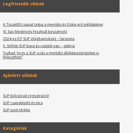
Legfrissebb cikkek
A Tisza600 csapat tagjai a mentális és fizikai erő példaképei
VI. Sup Medencés Fesztivál beszámoló
2024-es ICF SUP Világbajnokság – Sarasota
V. SIófoki SUP kupa és családi nap – galéria
Tudtad, hogy a SUP-ozás a mentális állóképességünket is
fejlesztheti?
Ajánlott oldalak
SUP kölcsönző regisztráció!
SUP csapatépítő és túra
SUP pont térkép
Kategóriák