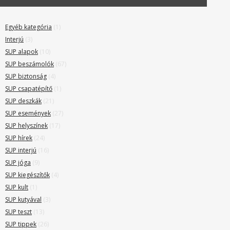
Egyéb kategória
(1)
Interjú
(3)
SUP alapok
(10)
SUP beszámolók
(67)
SUP biztonság
(4)
SUP csapatépítő
(1)
SUP deszkák
(21)
SUP események
(27)
SUP helyszínek
(17)
SUP hírek
(24)
SUP interjú
(16)
SUP jóga
(9)
SUP kiegészítők
(4)
SUP kult
(1)
SUP kutyával
(3)
SUP teszt
(13)
SUP tippek
(26)