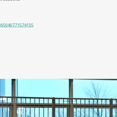
/865040771574155