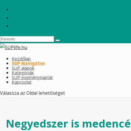
Kezdőlap
SUP Navigátor
SUP alapok
Kategóriák
SUP eseménynaptár
Kapcsolat
Válassza az Oldal lehetőséget
Negyedszer is medencés