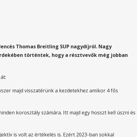
dencés Thomas Breitling SUP nagydíjról. Nagy
érdekében történtek, hogy a résztvevők még jobban
át:
yszer majd visszatérünk a kezdetekhez amikor 4 fős
den korosztály számára. Itt majd egy hosszt kell úszni és
ektív is volt az értékelés is. Ezért 2023-ban sokkal