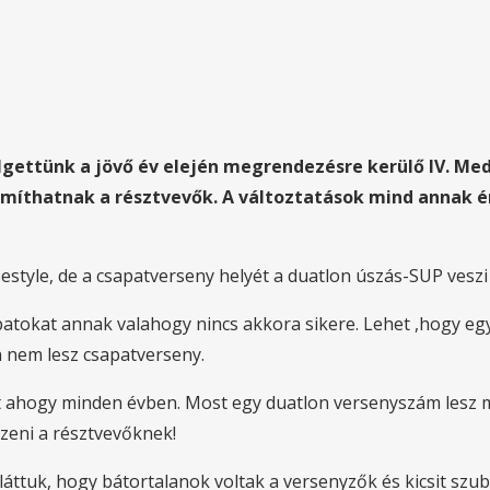
lgettünk a jövő év elején megrendezésre kerülő IV. Me
ámíthatnak a résztvevők. A változtatások mind annak 
estyle, de a csapatverseny helyét a duatlon úszás-SUP veszi 
patokat annak valahogy nincs akkora sikere. Lehet ,hogy eg
 nem lesz csapatverseny.
 ahogy minden évben. Most egy duatlon versenyszám lesz min
szeni a résztvevőknek!
 láttuk, hogy bátortalanok voltak a versenyzők és kicsit szubj