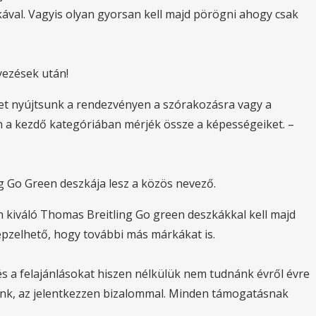
zkával. Vagyis olyan gyorsan kell majd pörögni ahogy csak
yezések után!
et nyújtsunk a rendezvényen a szórakozásra vagy a
n a kezdő kategóriában mérjék össze a képességeiket. –
g Go Green deszkája lesz a közös nevező.
én kiváló Thomas Breitling Go green deszkákkal kell majd
képzelhető, hogy további más márkákat is.
 a felajánlásokat hiszen nélkülük nem tudnánk évről évre
zánk, az jelentkezzen bizalommal. Minden támogatásnak