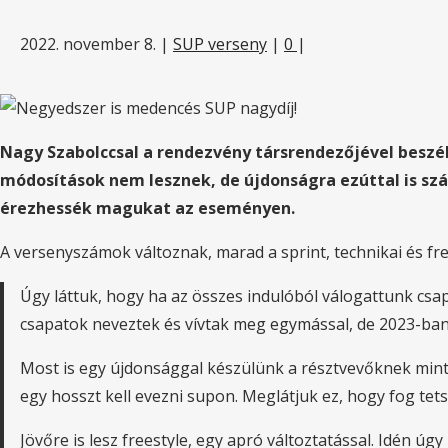
2022. november 8.
|
SUP verseny
|
0
|
Nagy Szabolccsal a rendezvény társrendezőjével beszé
módosítások nem lesznek, de újdonságra ezúttal is sz
érezhessék magukat az eseményen.
A versenyszámok változnak, marad a sprint, technikai és fre
Úgy láttuk, hogy ha az összes indulóból válogattunk csa
csapatok neveztek és vívtak meg egymással, de 2023-ban
Most is egy újdonsággal készülünk a résztvevőknek mint
egy hosszt kell evezni supon. Meglátjuk ez, hogy fog tet
Jövőre is lesz freestyle, egy apró változtatással. Idén úgy