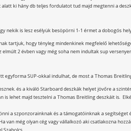
c alatt ki hány db teljes fordulatot tud majd megtenni a des
így nekik is lesz esélyük besöpörni 1-1 érmet a dobogós hel
ak tartjuk, hogy tényleg mindenkinek megfelelő lehetőség
 az elmúlt 2 évben vagy még soha nem indultak sup versenye
ott egyforma SUP-okkal indulhat, de most a Thomas Breitlin
lesznek. és a kiváló Starboard deszkák helyet jövőre a szint
is lehet majd tesztelni a Thomas Breitling deszkáit is. El
ni a szponzorainknak és a támogatóinknak a segítséget és
 Ha van még olyan cég vagy vállalkozó aki csatlakozna hoz
el Szabolcs