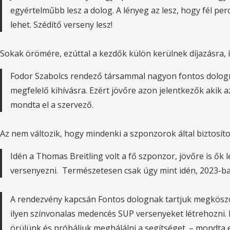
egyértelműbb lesz a dolog. A lényeg az lesz, hogy fél per
lehet. Szédítő verseny lesz!
Sokak örömére, ezúttal a kezdők külön kerülnek díjazásra, 
Fodor Szabolcs rendező társammal nagyon fontos dologn
megfelelő kihívásra. Ezért jövőre azon jelentkezők akik
mondta el a szervező.
Az nem változik, hogy mindenki a szponzorok által biztosít
Idén a Thomas Breitling volt a fő szponzor, jövőre is ők 
versenyezni. Természetesen csak úgy mint idén, 2023-ban 
A rendezvény kapcsán Fontos dolognak tartjuk megköszön
ilyen színvonalas medencés SUP versenyeket létrehozni.
örülünk és próbáljuk meghálálni a segítséget. – mondta 