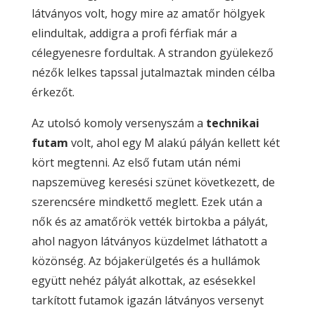
látványos volt, hogy mire az amatőr hölgyek
elindultak, addigra a profi férfiak már a
célegyenesre fordultak. A strandon gyülekező
nézők lelkes tapssal jutalmaztak minden célba
érkezőt.
Az utolsó komoly versenyszám a
technikai
futam
volt, ahol egy M alakú pályán kellett két
kört megtenni. Az első futam után némi
napszemüveg keresési szünet következett, de
szerencsére mindkettő meglett. Ezek után a
nők és az amatőrök vették birtokba a pályát,
ahol nagyon látványos küzdelmet láthatott a
közönség. Az bójakerülgetés és a hullámok
együtt nehéz pályát alkottak, az esésekkel
tarkított futamok igazán látványos versenyt