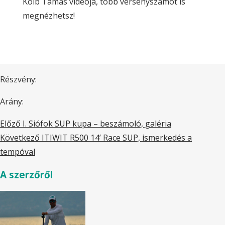
Kolb Tamás videója, több versenyszámot is
megnézhetsz!
Részvény:
Arány:
Előző
I. Siófok SUP kupa – beszámoló, galéria
Következő
ITIWIT R500 14’ Race SUP, ismerkedés a
tempóval
A szerzőről