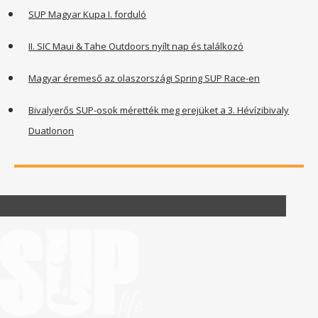
SUP Magyar Kupa I. forduló
II. SIC Maui & Tahe Outdoors nyílt nap és találkozó
Magyar éremeső az olaszországi Spring SUP Race-en
Bivalyerős SUP-osok mérették meg erejüket a 3. Hévízibivaly
Duatlonon