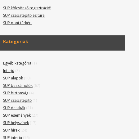
SUP kölcsönző regisztráció!
SUP csapatépítő és túra
SUP pont térkép
Kategóriák
Egyéb kategória
(1)
Interjú
(3)
SUP alapok
(10)
SUP beszámolók
(67)
SUP biztonság
(4)
SUP csapatépítő
(1)
SUP deszkák
(21)
SUP események
(27)
SUP helyszínek
(17)
SUP hírek
(24)
SUP interjú
(16)