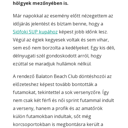
hölgyek mezőnyében is.
Már napokkal az esemény előtt nézegettem az
időjárás jelentést és bíztam benne, hogy a
Siófoki SUP kupához
képest jobb időnk lesz.
Végül az égiek kegyesek voltak és sem vihar,
sem eső nem borzolta a kedélyeket. Egy kis déli,
délnyugati szél gondoskodott arról, hogy
ezúttal se maradjuk hullámok nélkül.
A rendező Balaton Beach Club döntéshozói az
előzeteshez képest tovább bontották a
futamokat, tekintettel a sok versenyzőre. Így
nem csak két férfi és női sprint futammal indult
a verseny, hanem a profik és az amatőrök
külön futamokban indultak, sőt még
korcsoportokban is megbontásra került a