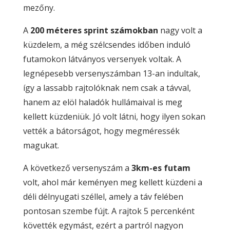
mezőny.
A
200 méteres sprint számokban
nagy volt a
küzdelem, a még szélcsendes időben induló
futamokon látványos versenyek voltak. A
legnépesebb versenyszámban 13-an indultak,
így a lassabb rajtolóknak nem csak a távval,
hanem az elöl haladók hullámaival is meg
kellett küzdeniük. Jó volt látni, hogy ilyen sokan
vették a bátorságot, hogy megméressék
magukat.
A következő versenyszám a
3km-es futam
volt, ahol már keményen meg kellett küzdeni a
déli délnyugati széllel, amely a táv felében
pontosan szembe fújt. A rajtok 5 percenként
követték egymást, ezért a partról nagyon