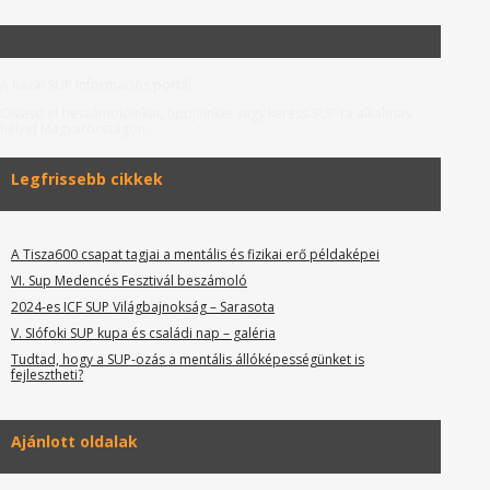
A hazai SUP információs portál.
Olvasd el beszámolóinkat, tippjeinket vagy keress SUP-ra alkalmas
helyet Magyarországon.
Legfrissebb cikkek
A Tisza600 csapat tagjai a mentális és fizikai erő példaképei
VI. Sup Medencés Fesztivál beszámoló
2024-es ICF SUP Világbajnokság – Sarasota
V. SIófoki SUP kupa és családi nap – galéria
Tudtad, hogy a SUP-ozás a mentális állóképességünket is
fejlesztheti?
Ajánlott oldalak