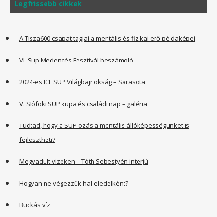
Legfrissebb cikkek
A Tisza600 csapat tagjai a mentális és fizikai erő példaképei
VI. Sup Medencés Fesztivál beszámoló
2024-es ICF SUP Világbajnokság – Sarasota
V. SIófoki SUP kupa és családi nap – galéria
Tudtad, hogy a SUP-ozás a mentális állóképességünket is
fejlesztheti?
Megvadult vizeken – Tóth Sebestyén interjú
Hogyan ne végezzük hal-eledelként?
Buckás víz