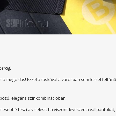
percig)
tt a megoldás! Ezzel a táskával a városban sem leszel feltű
önböző, elegáns színkombinációban.
sebbé teszi a viselést, ha viszont leveszed a vállpántokat,