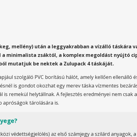
keg, mellény) után a leggyakrabban a vízálló táskára 
 a minimalista zsáktól, a komplex megoldást nyújtó ci
ból mutatjuk be nektek a Zulupack 4 táskáját.
alapjául szolgáló PVC borítású hálót, amely kellően ellenálló
ezésnél is gondot okozhat egy merev táska vízmentes bezárá
knál is remekül helytállnak. A fejlesztés eredményei nem c
b apróságok tárolására is.
nyege?
özi védettségjelölés) az első számjegy a szilárd anyagok, a