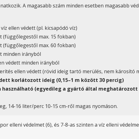
onatkozik. A magasabb szám minden esetben magasabb védelm
z ellen védett (pl. kicsapódó víz)
tt (függőlegestől max. 15 fokban)
tt (függőlegestől max. 60 fokban)
tt minden irányból
en védett minden irányból
merítés ellen védett (rövid ideig tartó merülés, nem károsít
dett korlátozott ideig (0,15–1 m között 30 percig)
n használható (egyedileg a gyártó által meghatározott 
g, 14-16 liter/perc 10-15 cm-ről magas nyomáson.
or elleni védelmet (6), és 7-8-as szinten a víz elleni védelm