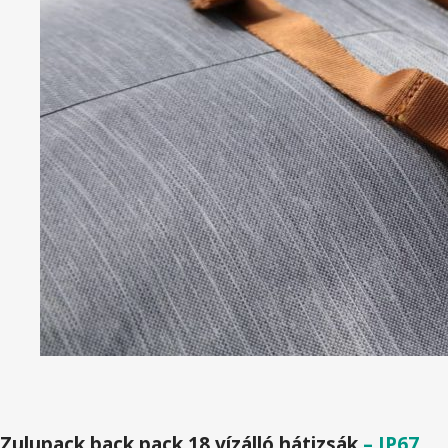
Zulupack back pack 18 vízálló hátizsák
– IP67