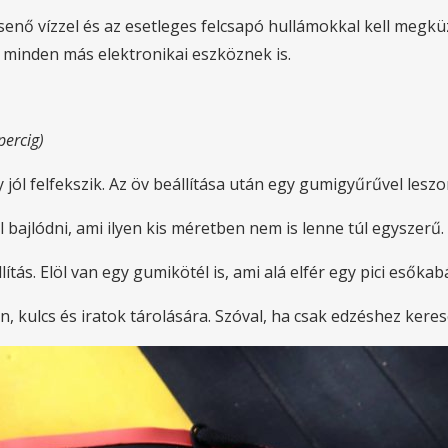
enő vízzel és az esetleges felcsapó hullámokkal kell megküz
 minden más elektronikai eszköznek is.
percig)
y jól felfekszik. Az öv beállítása után egy gumigyűrűvel les
 bajlódni, ami ilyen kis méretben nem is lenne túl egyszerű.
ítás. Elöl van egy gumikötél is, ami alá elfér egy pici esőkab
, kulcs és iratok tárolására. Szóval, ha csak edzéshez keres