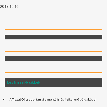
2019.12.16.
Legfrissebb cikkek
A Tisza600 csapat tagjai a mentális és fizikai erő példaképei