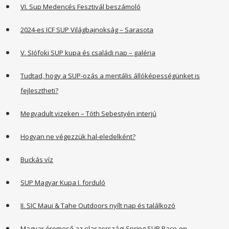
VI. Sup Medencés Fesztivál beszámoló
2024-es ICF SUP Világbajnokság – Sarasota
V. SIófoki SUP kupa és családi nap – galéria
Tudtad, hogy a SUP-ozás a mentális állóképességünket is
fejlesztheti?
Megvadult vizeken – Tóth Sebestyén interjú
Hogyan ne végezzük hal-eledelként?
Buckás víz
SUP Magyar Kupa I. forduló
II. SIC Maui & Tahe Outdoors nyílt nap és találkozó
Magyar éremeső az olaszországi Spring SUP Race-en