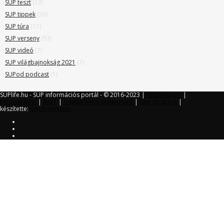
SUP teszt
(13)
SUP tippek
(26)
SUP túra
(11)
SUP verseny
(53)
SUP videó
(7)
SUP világbajnokság 2021
(7)
SUPod podcast
(1)
SUPlife.hu - SUP információs portál - © 2016-2023 |
Impresszum
|
Médiaajánlat
|
ÁSZF
|
Adatkezelési tájékoztató
|
Szerzői jogok
|
készítette:
RendesWebes