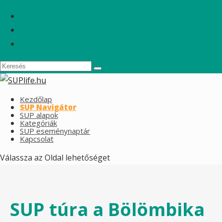
Kezdőlap
SUP Navigátor
SUP alapok
Kategóriák
SUP eseménynaptár
Kapcsolat
Válassza az Oldal lehetőséget
SUP túra a Bölömbika