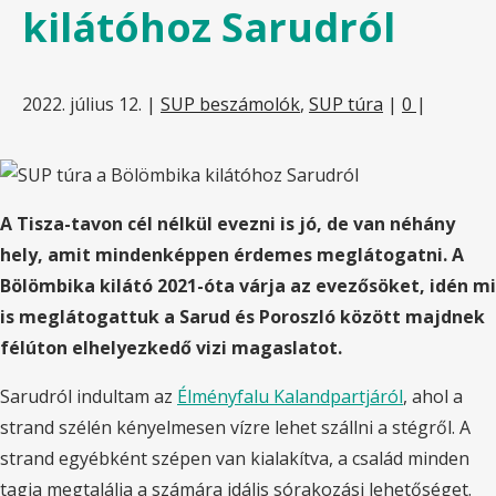
kilátóhoz Sarudról
2022. július 12.
|
SUP beszámolók
,
SUP túra
|
0
|
A Tisza-tavon cél nélkül evezni is jó, de van néhány
hely, amit mindenképpen érdemes meglátogatni. A
Bölömbika kilátó 2021-óta várja az evezősöket, idén mi
is meglátogattuk a Sarud és Poroszló között majdnek
félúton elhelyezkedő vizi magaslatot.
Sarudról indultam az
Élményfalu Kalandpartjáról
, ahol a
strand szélén kényelmesen vízre lehet szállni a stégről. A
strand egyébként szépen van kialakítva, a család minden
tagja megtalálja a számára idális sórakozási lehetőséget.