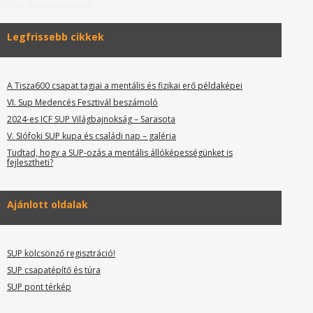
helyet Magyarországon.
Legfrissebb cikkek
A Tisza600 csapat tagjai a mentális és fizikai erő példaképei
VI. Sup Medencés Fesztivál beszámoló
2024-es ICF SUP Világbajnokság – Sarasota
V. SIófoki SUP kupa és családi nap – galéria
Tudtad, hogy a SUP-ozás a mentális állóképességünket is
fejlesztheti?
Ajánlott oldalak
SUP kölcsönző regisztráció!
SUP csapatépítő és túra
SUP pont térkép