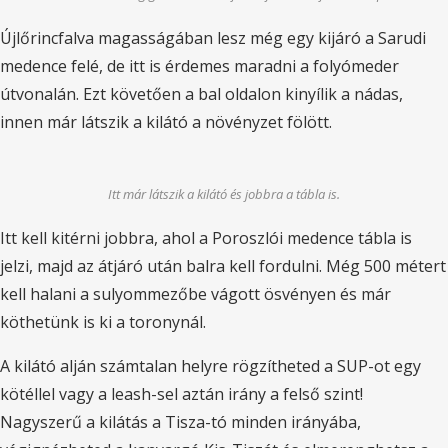
Újlőrincfalva magasságában lesz még egy kijáró a Sarudi
medence felé, de itt is érdemes maradni a folyómeder
útvonalán. Ezt követően a bal oldalon kinyílik a nádas,
innen már látszik a kilátó a növényzet fölött.
Itt már látszik a kilátó és jobbra a tábla is.
Itt kell kitérni jobbra, ahol a Poroszlói medence tábla is
jelzi, majd az átjáró után balra kell fordulni. Még 500 métert
kell halani a sulyommezőbe vágott ösvényen és már
köthetünk is ki a toronynál.
A kilátó alján számtalan helyre rögzítheted a SUP-ot egy
kötéllel vagy a leash-sel aztán irány a felső szint!
Nagyszerű a kilátás a Tisza-tó minden irányába,