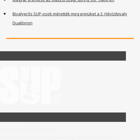
Bivalyerős SUP-osok mérették meg erejüket a 3. Hévízibivaly
Duatlonon
A hazai SUP információs portál.
Olvasd el beszámolóinkat, tippjeinket vagy keress SUP-ra alkalmas