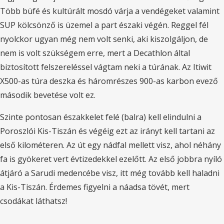
Több büfé és kultúrált mosdó várja a vendégeket valamint
SUP kölcsönző is üzemel a part északi végén. Reggel fél
nyolckor ugyan még nem volt senki, aki kiszolgáljon, de
nem is volt szükségem erre, mert a Decathlon által
biztosított felszereléssel vágtam neki a túrának. Az Itiwit
X500-as túra deszka és háromrészes 900-as karbon evező
második bevetése volt ez.
Szinte pontosan északkelet felé (balra) kell elindulni a
Poroszlói Kis-Tiszán és végéig ezt az irányt kell tartani az
első kilométeren. Az út egy nádfal mellett visz, ahol néhány
fa is gyökeret vert évtizedekkel ezelőtt. Az első jobbra nyíló
átjáró a Sarudi medencébe visz, itt még tovább kell haladni
a Kis-Tiszán. Érdemes figyelni a náadsa tövét, mert
csodákat láthatsz!