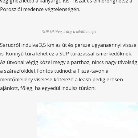
végignézheted a kanyargó Kis-Tiszát és elmerenghetsz a
Poroszlói medence végtelenségén.
SUP kikötve, irány a kilátó teteje!
Sarudról indulva 3,5 km az út és persze ugyanaennyi vissza
is. Könnyű túra lehet ez a SUP túrázással ismerkedőknek.
Az útvonal végig közel megy a parthoz, nincs nagy távolság
a szárazfölddel. Fontos tudnod: a Tisza-tavon a
mentőmellény viselése kötelező a leash pedig erősen
ajánlott, főleg, ha egyedül indulsz túrázni.