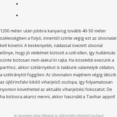
1200 méter után jobbra kanyarog tovább 40-50 méter
szélességben a folyó, innentől szinte végig ezt az útvonalat
kell követni. A keskenyebb, nádassal övezett útvonal
előnye, hogy jó védelmet biztosít a szél ellen, így hullámzás
szinte biztosan nem alakul ki rajta. Ha közelebb evezünk a
parthoz, akkor szélárnyékot is találunk valamelyik oldalon,
a széliránytól függően. Az útvonalon majdnem végig látszik
az újlőrincfalvi kikitő viharjelző oszlopa, így folyamatosan
nyomon követheted az aktuális viharjelzési fokozatot. De
ha biztosra akarsz menni, akkor használd a Tavihar appot!
Az útvonalon végig láthatod az újlőrincfalvi viharjelző oszlopot