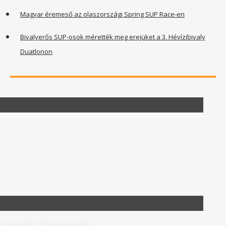
Magyar éremeső az olaszországi Spring SUP Race-en
Bivalyerős SUP-osok mérették meg erejüket a 3. Hévízibivaly
Duatlonon
A hazai SUP információs portál.