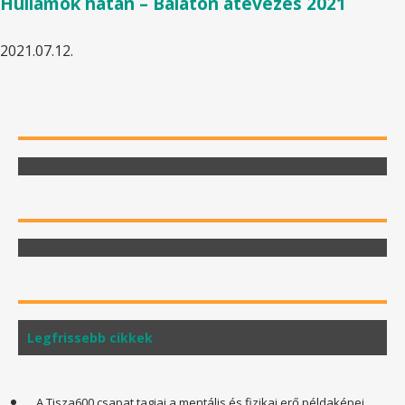
Hullámok hátán – Balaton átevezés 2021
2021.07.12.
Legfrissebb cikkek
A Tisza600 csapat tagjai a mentális és fizikai erő példaképei