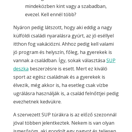
mindeközben kint vagy a szabadban,
evezel. Kell ennél több?
Nyáron pedig látszott, hogy aki eddig a nagy
külföldi családi nyaralásra gyúrt, az jó eséllyel
itthon fog vakációzni. Ahhoz pedig kell valami
jó program és helyszín, főleg, ha gyerekek is
vannak a családban. Így, sokak választása
SUP
deszka
beszerzésre is esett. Mert ez kiváló
sport az egész családnak és a gyerekek is
élvezik, még akkor is, ha esetleg csak vízbe
ugrálásra használják is, a család felnőttjei pedig
evezhetnek kedvükre.
A szervezett SUP túrákra is az előző szezonnál
jóval többen jelentkeztek. Nekem is van olyan
ismerősöm, aki gondolt egy nagyot és teljesen