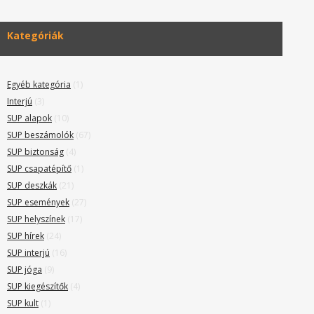
Kategóriák
Egyéb kategória
(1)
Interjú
(3)
SUP alapok
(10)
SUP beszámolók
(67)
SUP biztonság
(4)
SUP csapatépítő
(1)
SUP deszkák
(21)
SUP események
(27)
SUP helyszínek
(17)
SUP hírek
(24)
SUP interjú
(16)
SUP jóga
(9)
SUP kiegészítők
(4)
SUP kult
(1)