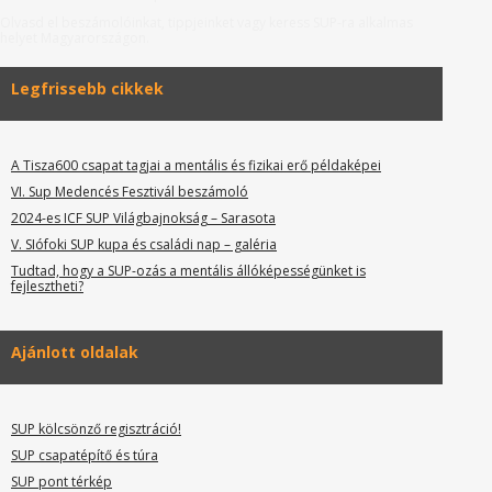
Olvasd el beszámolóinkat, tippjeinket vagy keress SUP-ra alkalmas
helyet Magyarországon.
Legfrissebb cikkek
A Tisza600 csapat tagjai a mentális és fizikai erő példaképei
VI. Sup Medencés Fesztivál beszámoló
2024-es ICF SUP Világbajnokság – Sarasota
V. SIófoki SUP kupa és családi nap – galéria
Tudtad, hogy a SUP-ozás a mentális állóképességünket is
fejlesztheti?
Ajánlott oldalak
SUP kölcsönző regisztráció!
SUP csapatépítő és túra
SUP pont térkép