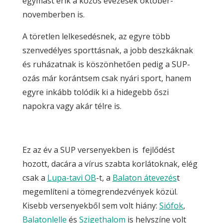
egymást érik a közös evezések október-
novemberben is.
A töretlen lelkesedésnek, az egyre több
szenvedélyes sporttásnak, a jobb deszkáknak
és ruházatnak is köszönhetően pedig a SUP-
ozás már korántsem csak nyári sport, hanem
egyre inkább tolódik ki a hidegebb őszi
napokra vagy akár télre is.
Ez az év a SUP versenyekben is fejlődést
hozott, dacára a vírus szabta korlátoknak, elég
csak a
Lupa-tavi OB
-t, a
Balaton átevezés
t
megemlíteni a tömegrendezvények közül.
Kisebb versenyekből sem volt hiány:
Siófok
,
Balatonlelle
és
Szigethalom
is helyszíne volt