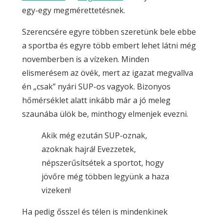
egy-egy megmérettetésnek.
Szerencsére egyre többen szeretünk bele ebbe
a sportba és egyre több embert lehet látni még
novemberben is a vízeken. Minden
elismerésem az övék, mert az igazat megvallva
én „csak” nyári SUP-os vagyok. Bizonyos
hőmérséklet alatt inkább már a jó meleg
szaunába ülök be, minthogy elmenjek evezni.
Akik még ezután SUP-oznak,
azoknak hajrá! Evezzetek,
népszerűsítsétek a sportot, hogy
jövőre még többen legyünk a haza
vizeken!
Ha pedig ősszel és télen is mindenkinek