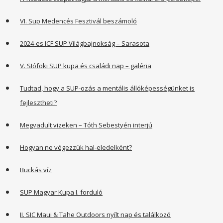
VI. Sup Medencés Fesztivál beszámoló
2024-es ICF SUP Világbajnokság – Sarasota
V. SIófoki SUP kupa és családi nap – galéria
Tudtad, hogy a SUP-ozás a mentális állóképességünket is
fejlesztheti?
Megvadult vizeken – Tóth Sebestyén interjú
Hogyan ne végezzük hal-eledelként?
Buckás víz
SUP Magyar Kupa I. forduló
II. SIC Maui & Tahe Outdoors nyílt nap és találkozó