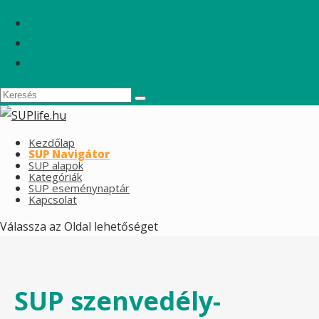
Kezdőlap
SUP Navigátor
SUP alapok
Kategóriák
SUP eseménynaptár
Kapcsolat
Válassza az Oldal lehetőséget
SUP szenvedély-